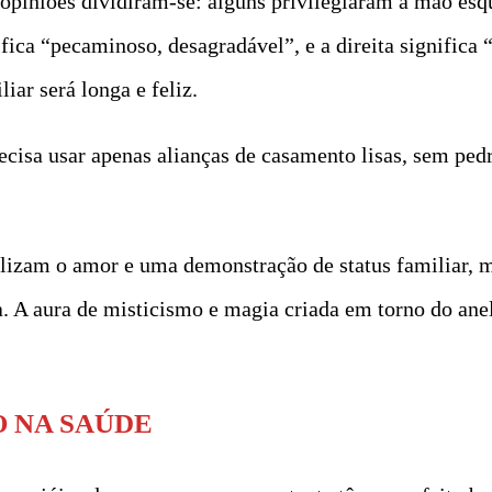
 opiniões dividiram-se: alguns privilegiaram a mão esq
ca “pecaminoso, desagradável”, e a direita significa “h
iar será longa e feliz.
isa usar apenas alianças de casamento lisas, sem pedras
izam o amor e uma demonstração de status familiar, 
da. A aura de misticismo e magia criada em torno do an
O NA SAÚDE