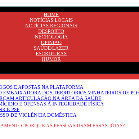
HOME
NOTÍCIAS LOCAIS
NOTÍCIAS REGIONAIS
DESPORTO
NECROLOGIA
OPINIÃO
SAÚDE/LAZER
ESCRITURAS
HUMOR
JOGOS E APOSTAS NA PLATAFORMA
SO EMBAIXADORA DOS TERRITÓRIOS VINHATEIROS DE P
FORÇAM ARTICULAÇÃO NA ÁREA DA SAÚDE
ÍCIDIO E OFENSAS À INTEGRIDADE FÍSICA
R E PSP
SSO DE VIOLÊNCIA DOMÉSTICA
AMENTO: PORQUE AS PESSOAS USAM ESSAS JÓIAS?