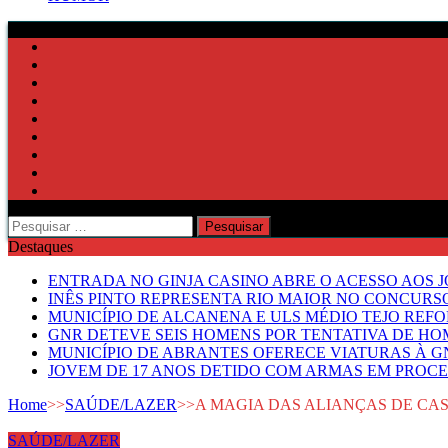
Pesquisar
por:
Destaques
ENTRADA NO GINJA CASINO ABRE O ACESSO AOS 
INÊS PINTO REPRESENTA RIO MAIOR NO CONCUR
MUNICÍPIO DE ALCANENA E ULS MÉDIO TEJO RE
GNR DETEVE SEIS HOMENS POR TENTATIVA DE HOM
MUNICÍPIO DE ABRANTES OFERECE VIATURAS À GN
JOVEM DE 17 ANOS DETIDO COM ARMAS EM PROCE
Home
>>
SAÚDE/LAZER
>>
A MAGIA DAS ALIANÇAS DE CAS
SAÚDE/LAZER