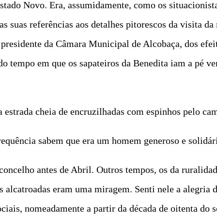
 Estado Novo. Era, assumidamente, como os situacionis
uas referências aos detalhes pitorescos da visita da ra
 presidente da Câmara Municipal de Alcobaça, dos efe
 do tempo em que os sapateiros da Benedita iam a pé ve
a estrada cheia de encruzilhadas com espinhos pelo ca
frequência sabem que era um homem generoso e solidár
concelho antes de Abril. Outros tempos, os da ruralida
 alcatroadas eram uma miragem. Senti nele a alegria de
ciais, nomeadamente a partir da década de oitenta do s