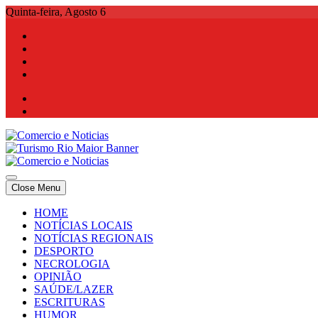
Skip
Quinta-feira, Agosto 6
to
content
Comercio e Noticias
Notícias e Publicidade Online
Close Menu
Comercio e Noticias
Notícias e Publicidade Online
HOME
NOTÍCIAS LOCAIS
NOTÍCIAS REGIONAIS
DESPORTO
NECROLOGIA
OPINIÃO
SAÚDE/LAZER
ESCRITURAS
HUMOR