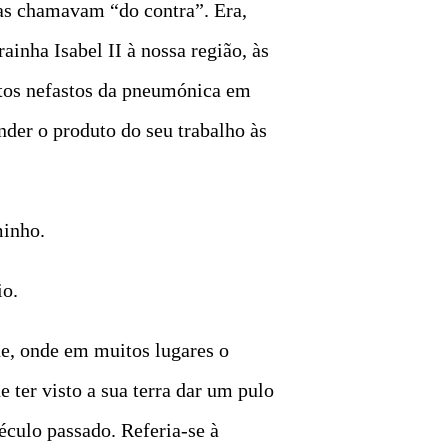
tas chamavam “do contra”. Era,
inha Isabel II à nossa região, às
itos nefastos da pneumónica em
nder o produto do seu trabalho às
minho.
io.
de, onde em muitos lugares o
 ter visto a sua terra dar um pulo
éculo passado. Referia-se à