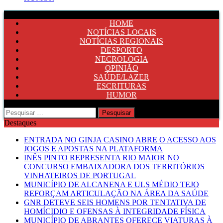
HOME
NOTÍCIAS LOCAIS
NOTÍCIAS REGIONAIS
DESPORTO
NECROLOGIA
OPINIÃO
SAÚDE/LAZER
ESCRITURAS
HUMOR
Pesquisar
por:
Destaques
ENTRADA NO GINJA CASINO ABRE O ACESSO AOS
JOGOS E APOSTAS NA PLATAFORMA
INÊS PINTO REPRESENTA RIO MAIOR NO
CONCURSO EMBAIXADORA DOS TERRITÓRIOS
VINHATEIROS DE PORTUGAL
MUNICÍPIO DE ALCANENA E ULS MÉDIO TEJO
REFORÇAM ARTICULAÇÃO NA ÁREA DA SAÚDE
GNR DETEVE SEIS HOMENS POR TENTATIVA DE
HOMÍCIDIO E OFENSAS À INTEGRIDADE FÍSICA
MUNICÍPIO DE ABRANTES OFERECE VIATURAS À