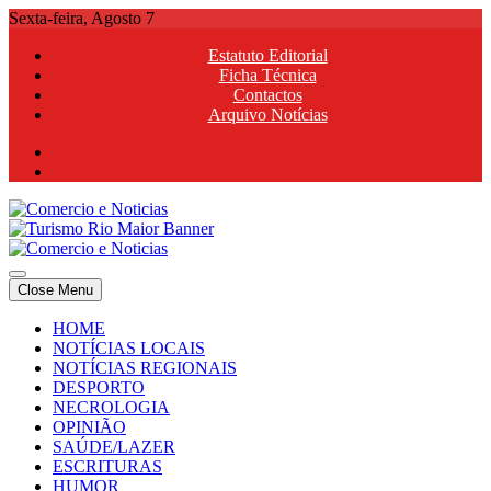
Skip
Sexta-feira, Agosto 7
to
Estatuto Editorial
content
Ficha Técnica
Contactos
Arquivo Notícias
Comercio e Noticias
Notícias e Publicidade Online
Close Menu
Comercio e Noticias
Notícias e Publicidade Online
HOME
NOTÍCIAS LOCAIS
NOTÍCIAS REGIONAIS
DESPORTO
NECROLOGIA
OPINIÃO
SAÚDE/LAZER
ESCRITURAS
HUMOR