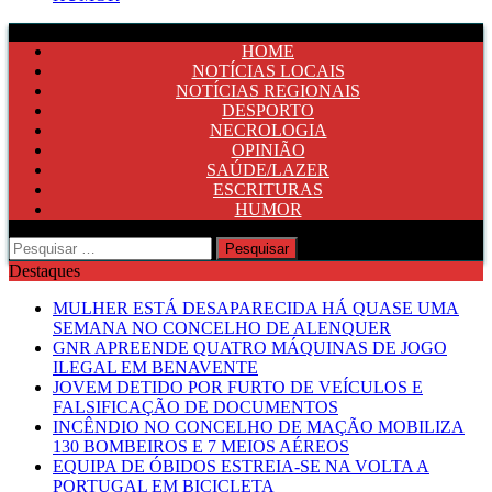
HOME
NOTÍCIAS LOCAIS
NOTÍCIAS REGIONAIS
DESPORTO
NECROLOGIA
OPINIÃO
SAÚDE/LAZER
ESCRITURAS
HUMOR
Pesquisar
por:
Destaques
MULHER ESTÁ DESAPARECIDA HÁ QUASE UMA
SEMANA NO CONCELHO DE ALENQUER
GNR APREENDE QUATRO MÁQUINAS DE JOGO
ILEGAL EM BENAVENTE
JOVEM DETIDO POR FURTO DE VEÍCULOS E
FALSIFICAÇÃO DE DOCUMENTOS
INCÊNDIO NO CONCELHO DE MAÇÃO MOBILIZA
130 BOMBEIROS E 7 MEIOS AÉREOS
EQUIPA DE ÓBIDOS ESTREIA-SE NA VOLTA A
PORTUGAL EM BICICLETA