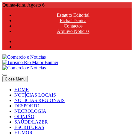
Skip
Quinta-feira, Agosto 6
to
Estatuto Editorial
content
Ficha Técnica
Contactos
Arquivo Notícias
Comercio e Noticias
Notícias e Publicidade Online
Close Menu
Comercio e Noticias
Notícias e Publicidade Online
HOME
NOTÍCIAS LOCAIS
NOTÍCIAS REGIONAIS
DESPORTO
NECROLOGIA
OPINIÃO
SAÚDE/LAZER
ESCRITURAS
HUMOR