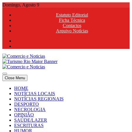
Skip
Domingo, Agosto 9
to
Estatuto Editorial
content
Ficha Técnica
Contactos
Arquivo Notícias
Comercio e Noticias
Notícias e Publicidade Online
Close Menu
Comercio e Noticias
Notícias e Publicidade Online
HOME
NOTÍCIAS LOCAIS
NOTÍCIAS REGIONAIS
DESPORTO
NECROLOGIA
OPINIÃO
SAÚDE/LAZER
ESCRITURAS
HUMOR