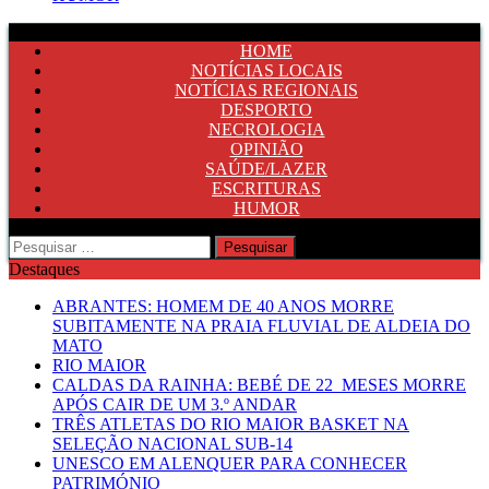
HOME
NOTÍCIAS LOCAIS
NOTÍCIAS REGIONAIS
DESPORTO
NECROLOGIA
OPINIÃO
SAÚDE/LAZER
ESCRITURAS
HUMOR
Pesquisar
por:
Destaques
ABRANTES: HOMEM DE 40 ANOS MORRE
SUBITAMENTE NA PRAIA FLUVIAL DE ALDEIA DO
MATO
RIO MAIOR
CALDAS DA RAINHA: BEBÉ DE 22 MESES MORRE
APÓS CAIR DE UM 3.º ANDAR
TRÊS ATLETAS DO RIO MAIOR BASKET NA
SELEÇÃO NACIONAL SUB-14
UNESCO EM ALENQUER PARA CONHECER
PATRIMÓNIO