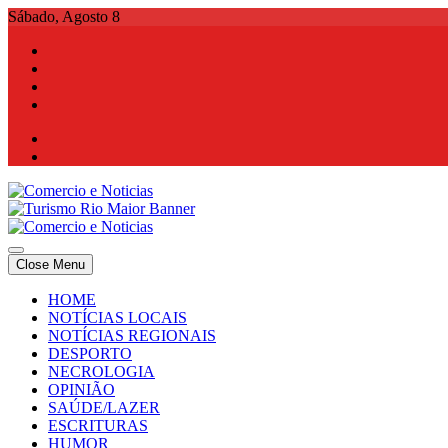
Skip
Sábado, Agosto 8
to
content
Comercio e Noticias
Notícias e Publicidade Online
Close Menu
Comercio e Noticias
Notícias e Publicidade Online
HOME
NOTÍCIAS LOCAIS
NOTÍCIAS REGIONAIS
DESPORTO
NECROLOGIA
OPINIÃO
SAÚDE/LAZER
ESCRITURAS
HUMOR