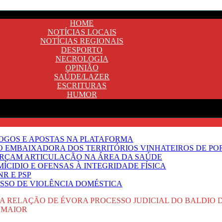
HOME
NOTÍCIAS LOCAIS
NOTÍCIAS REGIONAIS
DESPORTO
NECROLOGIA
OPINIÃO
SAÚDE/LAZER
ESCRITURAS
HUMOR
JOGOS E APOSTAS NA PLATAFORMA
SO EMBAIXADORA DOS TERRITÓRIOS VINHATEIROS DE P
FORÇAM ARTICULAÇÃO NA ÁREA DA SAÚDE
ÍCIDIO E OFENSAS À INTEGRIDADE FÍSICA
R E PSP
SSO DE VIOLÊNCIA DOMÉSTICA
A RELAÇÃO DE ÉVORA PROCESSO JUDICIAL DO BALDIO 
 MAIOR