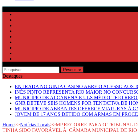
Pesquisar
por:
Destaques
ENTRADA NO GINJA CASINO ABRE O ACESSO AOS 
INÊS PINTO REPRESENTA RIO MAIOR NO CONCUR
MUNICÍPIO DE ALCANENA E ULS MÉDIO TEJO RE
GNR DETEVE SEIS HOMENS POR TENTATIVA DE HOM
MUNICÍPIO DE ABRANTES OFERECE VIATURAS À GN
JOVEM DE 17 ANOS DETIDO COM ARMAS EM PROCE
Home
>>
Notícias Locais
>>
MP RECORRE PARA O TRIBUNAL D
TINHA SIDO FAVORÁVEL À CÂMARA MUNICIPAL DE RIO