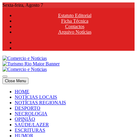
Skip
Sexta-feira, Agosto 7
to
Estatuto Editorial
content
Ficha Técnica
Contactos
Arquivo Notícias
Comercio e Noticias
Notícias e Publicidade Online
Close Menu
Comercio e Noticias
Notícias e Publicidade Online
HOME
NOTÍCIAS LOCAIS
NOTÍCIAS REGIONAIS
DESPORTO
NECROLOGIA
OPINIÃO
SAÚDE/LAZER
ESCRITURAS
HUMOR