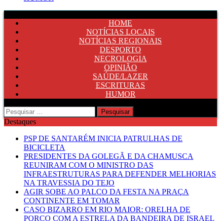
HOME
NOTÍCIAS LOCAIS
NOTÍCIAS REGIONAIS
DESPORTO
NECROLOGIA
OPINIÃO
SAÚDE/LAZER
ESCRITURAS
HUMOR
Pesquisar
por:
Destaques
PSP DE SANTARÉM INICIA PATRULHAS DE
BICICLETA
PRESIDENTES DA GOLEGÃ E DA CHAMUSCA
REUNIRAM COM O MINISTRO DAS
INFRAESTRUTURAS PARA DEFENDER MELHORIAS
NA TRAVESSIA DO TEJO
AGIR SOBE AO PALCO DA FESTA NA PRAÇA
CONTINENTE EM TOMAR
CASO BIZARRO EM RIO MAIOR: ORELHA DE
PORCO COM A ESTRELA DA BANDEIRA DE ISRAEL