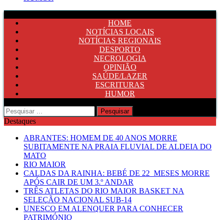
HOME
NOTÍCIAS LOCAIS
NOTÍCIAS REGIONAIS
DESPORTO
NECROLOGIA
OPINIÃO
SAÚDE/LAZER
ESCRITURAS
HUMOR
Pesquisar
por:
Destaques
ABRANTES: HOMEM DE 40 ANOS MORRE
SUBITAMENTE NA PRAIA FLUVIAL DE ALDEIA DO
MATO
RIO MAIOR
CALDAS DA RAINHA: BEBÉ DE 22 MESES MORRE
APÓS CAIR DE UM 3.º ANDAR
TRÊS ATLETAS DO RIO MAIOR BASKET NA
SELEÇÃO NACIONAL SUB-14
UNESCO EM ALENQUER PARA CONHECER
PATRIMÓNIO