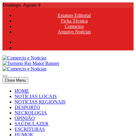
Skip
Domingo, Agosto 9
to
Estatuto Editorial
content
Ficha Técnica
Contactos
Arquivo Notícias
Comercio e Noticias
Notícias e Publicidade Online
Close Menu
Comercio e Noticias
Notícias e Publicidade Online
HOME
NOTÍCIAS LOCAIS
NOTÍCIAS REGIONAIS
DESPORTO
NECROLOGIA
OPINIÃO
SAÚDE/LAZER
ESCRITURAS
HUMOR