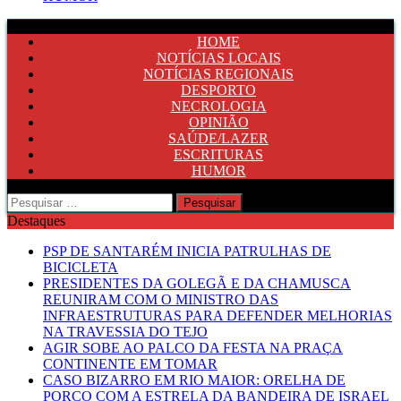
HOME
NOTÍCIAS LOCAIS
NOTÍCIAS REGIONAIS
DESPORTO
NECROLOGIA
OPINIÃO
SAÚDE/LAZER
ESCRITURAS
HUMOR
Pesquisar
por:
Destaques
PSP DE SANTARÉM INICIA PATRULHAS DE
BICICLETA
PRESIDENTES DA GOLEGÃ E DA CHAMUSCA
REUNIRAM COM O MINISTRO DAS
INFRAESTRUTURAS PARA DEFENDER MELHORIAS
NA TRAVESSIA DO TEJO
AGIR SOBE AO PALCO DA FESTA NA PRAÇA
CONTINENTE EM TOMAR
CASO BIZARRO EM RIO MAIOR: ORELHA DE
PORCO COM A ESTRELA DA BANDEIRA DE ISRAEL