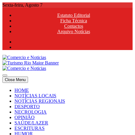
Skip
Sexta-feira, Agosto 7
to
Estatuto Editorial
content
Ficha Técnica
Contactos
Arquivo Notícias
Comercio e Noticias
Notícias e Publicidade Online
Close Menu
Comercio e Noticias
Notícias e Publicidade Online
HOME
NOTÍCIAS LOCAIS
NOTÍCIAS REGIONAIS
DESPORTO
NECROLOGIA
OPINIÃO
SAÚDE/LAZER
ESCRITURAS
HUMOR