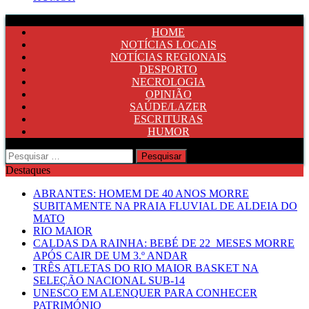
HOME
NOTÍCIAS LOCAIS
NOTÍCIAS REGIONAIS
DESPORTO
NECROLOGIA
OPINIÃO
SAÚDE/LAZER
ESCRITURAS
HUMOR
Pesquisar
por:
Destaques
ABRANTES: HOMEM DE 40 ANOS MORRE
SUBITAMENTE NA PRAIA FLUVIAL DE ALDEIA DO
MATO
RIO MAIOR
CALDAS DA RAINHA: BEBÉ DE 22 MESES MORRE
APÓS CAIR DE UM 3.º ANDAR
TRÊS ATLETAS DO RIO MAIOR BASKET NA
SELEÇÃO NACIONAL SUB-14
UNESCO EM ALENQUER PARA CONHECER
PATRIMÓNIO