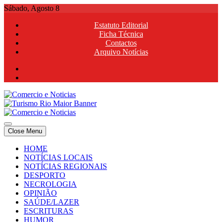
Skip
Sábado, Agosto 8
to
Estatuto Editorial
content
Ficha Técnica
Contactos
Arquivo Notícias
Comercio e Noticias
Notícias e Publicidade Online
Close Menu
Comercio e Noticias
Notícias e Publicidade Online
HOME
NOTÍCIAS LOCAIS
NOTÍCIAS REGIONAIS
DESPORTO
NECROLOGIA
OPINIÃO
SAÚDE/LAZER
ESCRITURAS
HUMOR