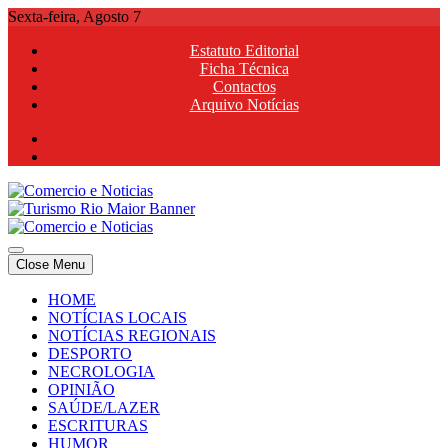
Skip
Sexta-feira, Agosto 7
to
Estatuto Editorial
content
Ficha Técnica
Contactos
Arquivo Notícias
Comercio e Noticias
Notícias e Publicidade Online
Close Menu
Comercio e Noticias
Notícias e Publicidade Online
HOME
NOTÍCIAS LOCAIS
NOTÍCIAS REGIONAIS
DESPORTO
NECROLOGIA
OPINIÃO
SAÚDE/LAZER
ESCRITURAS
HUMOR