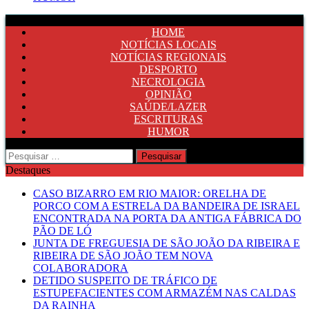
HOME
NOTÍCIAS LOCAIS
NOTÍCIAS REGIONAIS
DESPORTO
NECROLOGIA
OPINIÃO
SAÚDE/LAZER
ESCRITURAS
HUMOR
Pesquisar
por:
Destaques
CASO BIZARRO EM RIO MAIOR: ORELHA DE
PORCO COM A ESTRELA DA BANDEIRA DE ISRAEL
ENCONTRADA NA PORTA DA ANTIGA FÁBRICA DO
PÃO DE LÓ
JUNTA DE FREGUESIA DE SÃO JOÃO DA RIBEIRA E
RIBEIRA DE SÃO JOÃO TEM NOVA
COLABORADORA
DETIDO SUSPEITO DE TRÁFICO DE
ESTUPEFACIENTES COM ARMAZÉM NAS CALDAS
DA RAINHA