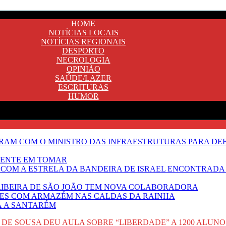
HOME
NOTÍCIAS LOCAIS
NOTÍCIAS REGIONAIS
DESPORTO
NECROLOGIA
OPINIÃO
SAÚDE/LAZER
ESCRITURAS
HUMOR
RAM COM O MINISTRO DAS INFRAESTRUTURAS PARA DE
NENTE EM TOMAR
 COM A ESTRELA DA BANDEIRA DE ISRAEL ENCONTRADA 
E RIBEIRA DE SÃO JOÃO TEM NOVA COLABORADORA
NTES COM ARMAZÉM NAS CALDAS DA RAINHA
Ã A SANTARÉM
DE SOUSA DEU AULA SOBRE “LIBERDADE” A 1200 ALUNO