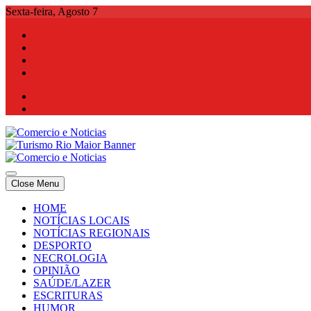
Skip
Sexta-feira, Agosto 7
to
content
Comercio e Noticias
Notícias e Publicidade Online
Close Menu
Comercio e Noticias
Notícias e Publicidade Online
HOME
NOTÍCIAS LOCAIS
NOTÍCIAS REGIONAIS
DESPORTO
NECROLOGIA
OPINIÃO
SAÚDE/LAZER
ESCRITURAS
HUMOR