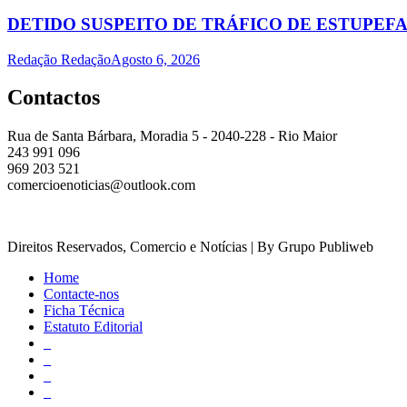
DETIDO SUSPEITO DE TRÁFICO DE ESTUPE
Redação Redação
Agosto 6, 2026
Contactos
Rua de Santa Bárbara, Moradia 5 - 2040-228 - Rio Maior
243 991 096
969 203 521
comercioenoticias@outlook.com
Direitos Reservados, Comercio e Notícias | By Grupo Publiweb
Home
Contacte-nos
Ficha Técnica
Estatuto Editorial
_
_
_
_