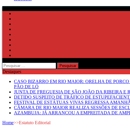
Pesquisar
por:
Destaques
CASO BIZARRO EM RIO MAIOR: ORELHA DE PORCO
PÃO DE LÓ
JUNTA DE FREGUESIA DE SÃO JOÃO DA RIBEIRA 
DETIDO SUSPEITO DE TRÁFICO DE ESTUPEFACIE
FESTIVAL DE ESTÁTUAS VIVAS REGRESSA AMANH
CÂMARA DE RIO MAIOR REALIZA SESSÕES DE ESC
AZAMBUJA: JÁ ARRANCOU A EMPREITADA DE AMPL
Home
>>
Estatuto Editorial