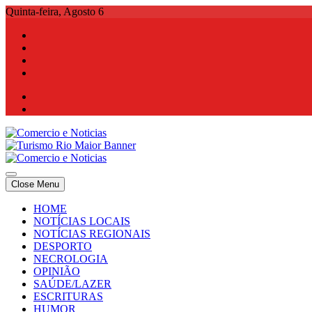
Skip
Quinta-feira, Agosto 6
to
content
Comercio e Noticias
Notícias e Publicidade Online
Close Menu
Comercio e Noticias
Notícias e Publicidade Online
HOME
NOTÍCIAS LOCAIS
NOTÍCIAS REGIONAIS
DESPORTO
NECROLOGIA
OPINIÃO
SAÚDE/LAZER
ESCRITURAS
HUMOR