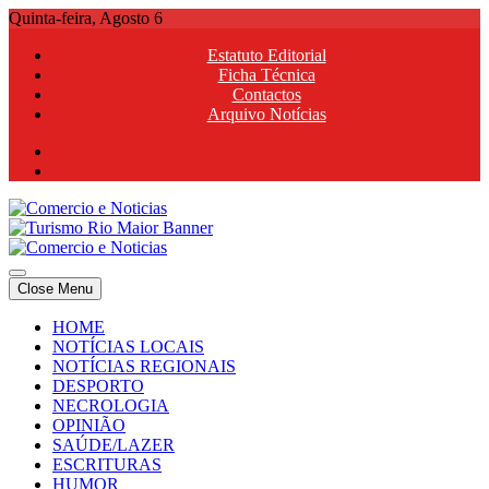
Skip
Quinta-feira, Agosto 6
to
Estatuto Editorial
content
Ficha Técnica
Contactos
Arquivo Notícias
Comercio e Noticias
Notícias e Publicidade Online
Close Menu
Comercio e Noticias
Notícias e Publicidade Online
HOME
NOTÍCIAS LOCAIS
NOTÍCIAS REGIONAIS
DESPORTO
NECROLOGIA
OPINIÃO
SAÚDE/LAZER
ESCRITURAS
HUMOR