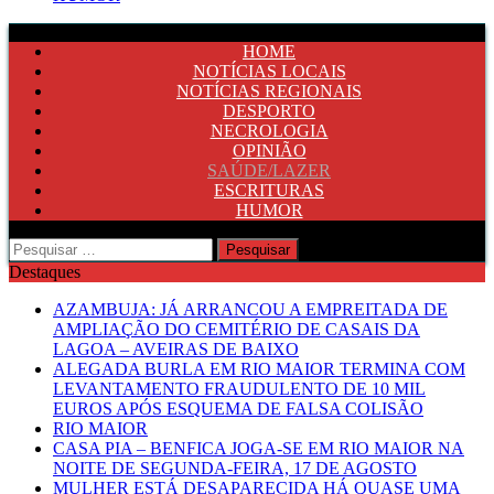
HOME
NOTÍCIAS LOCAIS
NOTÍCIAS REGIONAIS
DESPORTO
NECROLOGIA
OPINIÃO
SAÚDE/LAZER
ESCRITURAS
HUMOR
Pesquisar
por:
Destaques
AZAMBUJA: JÁ ARRANCOU A EMPREITADA DE
AMPLIAÇÃO DO CEMITÉRIO DE CASAIS DA
LAGOA – AVEIRAS DE BAIXO
ALEGADA BURLA EM RIO MAIOR TERMINA COM
LEVANTAMENTO FRAUDULENTO DE 10 MIL
EUROS APÓS ESQUEMA DE FALSA COLISÃO
RIO MAIOR
CASA PIA – BENFICA JOGA-SE EM RIO MAIOR NA
NOITE DE SEGUNDA-FEIRA, 17 DE AGOSTO
MULHER ESTÁ DESAPARECIDA HÁ QUASE UMA