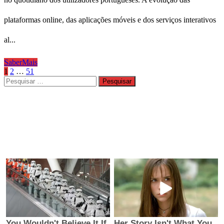
plataformas online, das aplicações móveis e dos serviços interativos
al...
SaberMais
Paginação
1
2
…
51
Pesquisar
dos
por:
conteúdos