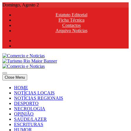
Skip
Domingo, Agosto 2
to
Estatuto Editorial
content
Ficha Técnica
Contactos
Arquivo Notícias
Comercio e Noticias
Notícias e Publicidade Online
Close Menu
Comercio e Noticias
Notícias e Publicidade Online
HOME
NOTÍCIAS LOCAIS
NOTÍCIAS REGIONAIS
DESPORTO
NECROLOGIA
OPINIÃO
SAÚDE/LAZER
ESCRITURAS
HUMOR