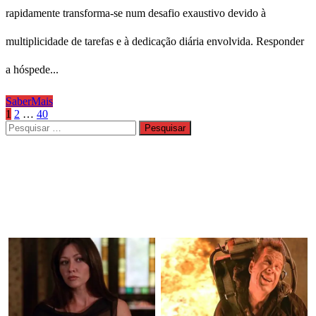
rapidamente transforma-se num desafio exaustivo devido à
multiplicidade de tarefas e à dedicação diária envolvida. Responder
a hóspede...
SaberMais
Paginação
1
2
…
40
Pesquisar
dos
por:
conteúdos