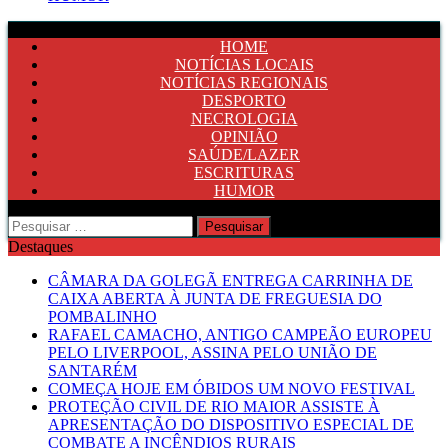
HOME
NOTÍCIAS LOCAIS
NOTÍCIAS REGIONAIS
DESPORTO
NECROLOGIA
OPINIÃO
SAÚDE/LAZER
ESCRITURAS
HUMOR
Pesquisar
por:
Destaques
CÂMARA DA GOLEGÃ ENTREGA CARRINHA DE
CAIXA ABERTA À JUNTA DE FREGUESIA DO
POMBALINHO
RAFAEL CAMACHO, ANTIGO CAMPEÃO EUROPEU
PELO LIVERPOOL, ASSINA PELO UNIÃO DE
SANTARÉM
COMEÇA HOJE EM ÓBIDOS UM NOVO FESTIVAL
PROTEÇÃO CIVIL DE RIO MAIOR ASSISTE À
APRESENTAÇÃO DO DISPOSITIVO ESPECIAL DE
COMBATE A INCÊNDIOS RURAIS