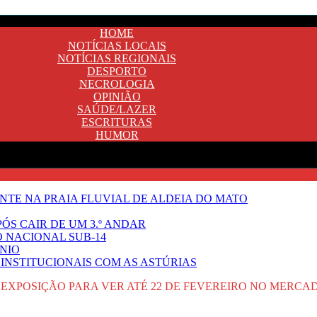
HOME
NOTÍCIAS LOCAIS
NOTÍCIAS REGIONAIS
DESPORTO
NECROLOGIA
OPINIÃO
SAÚDE/LAZER
ESCRITURAS
HUMOR
TE NA PRAIA FLUVIAL DE ALDEIA DO MATO
ÓS CAIR DE UM 3.º ANDAR
O NACIONAL SUB-14
NIO
INSTITUCIONAIS COM AS ASTÚRIAS
 É EXPOSIÇÃO PARA VER ATÉ 22 DE FEVEREIRO NO MERC