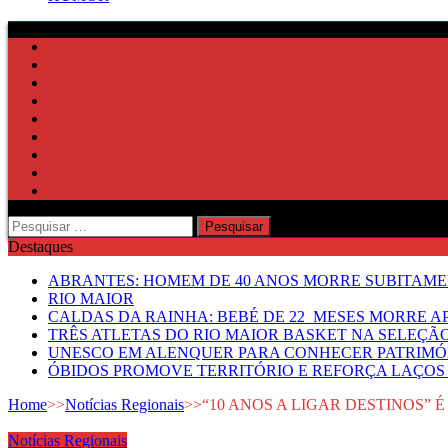
Pesquisar
por:
Destaques
ABRANTES: HOMEM DE 40 ANOS MORRE SUBITAMEN
RIO MAIOR
CALDAS DA RAINHA: BEBÉ DE 22 MESES MORRE AP
TRÊS ATLETAS DO RIO MAIOR BASKET NA SELEÇÃ
UNESCO EM ALENQUER PARA CONHECER PATRIMÓ
ÓBIDOS PROMOVE TERRITÓRIO E REFORÇA LAÇOS 
Home
>>
Notícias Regionais
>>
“10 ANOS A LIGAR DESTINOS”
Notícias Regionais