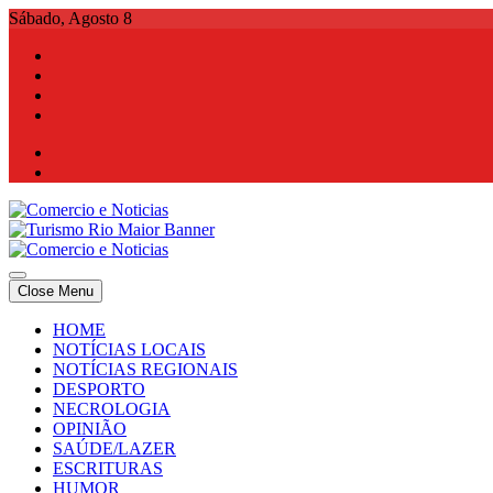
Skip
Sábado, Agosto 8
to
content
Comercio e Noticias
Notícias e Publicidade Online
Close Menu
Comercio e Noticias
Notícias e Publicidade Online
HOME
NOTÍCIAS LOCAIS
NOTÍCIAS REGIONAIS
DESPORTO
NECROLOGIA
OPINIÃO
SAÚDE/LAZER
ESCRITURAS
HUMOR