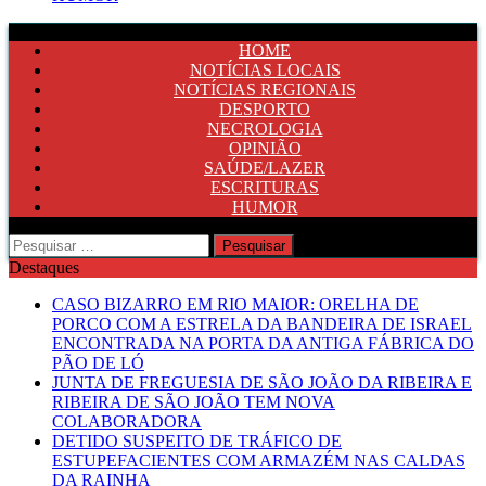
HOME
NOTÍCIAS LOCAIS
NOTÍCIAS REGIONAIS
DESPORTO
NECROLOGIA
OPINIÃO
SAÚDE/LAZER
ESCRITURAS
HUMOR
Pesquisar
por:
Destaques
CASO BIZARRO EM RIO MAIOR: ORELHA DE
PORCO COM A ESTRELA DA BANDEIRA DE ISRAEL
ENCONTRADA NA PORTA DA ANTIGA FÁBRICA DO
PÃO DE LÓ
JUNTA DE FREGUESIA DE SÃO JOÃO DA RIBEIRA E
RIBEIRA DE SÃO JOÃO TEM NOVA
COLABORADORA
DETIDO SUSPEITO DE TRÁFICO DE
ESTUPEFACIENTES COM ARMAZÉM NAS CALDAS
DA RAINHA