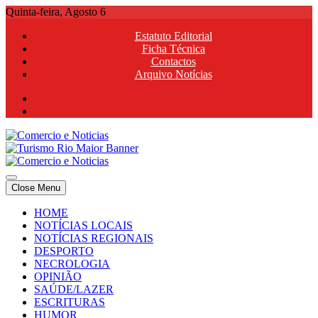
Skip
Quinta-feira, Agosto 6
to
Estatuto Editorial
content
Ficha Técnica
Contactos
Arquivo Notícias
Comercio e Noticias
Notícias e Publicidade Online
Close Menu
Comercio e Noticias
Notícias e Publicidade Online
HOME
NOTÍCIAS LOCAIS
NOTÍCIAS REGIONAIS
DESPORTO
NECROLOGIA
OPINIÃO
SAÚDE/LAZER
ESCRITURAS
HUMOR