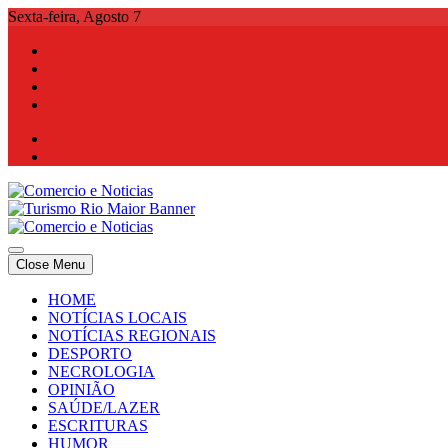
Skip
Sexta-feira, Agosto 7
to
content
Comercio e Noticias
Notícias e Publicidade Online
Close Menu
Comercio e Noticias
Notícias e Publicidade Online
HOME
NOTÍCIAS LOCAIS
NOTÍCIAS REGIONAIS
DESPORTO
NECROLOGIA
OPINIÃO
SAÚDE/LAZER
ESCRITURAS
HUMOR