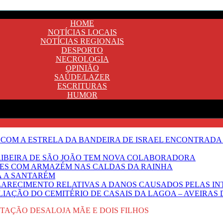
HOME
NOTÍCIAS LOCAIS
NOTÍCIAS REGIONAIS
DESPORTO
NECROLOGIA
OPINIÃO
SAÚDE/LAZER
ESCRITURAS
HUMOR
 COM A ESTRELA DA BANDEIRA DE ISRAEL ENCONTRADA 
E RIBEIRA DE SÃO JOÃO TEM NOVA COLABORADORA
NTES COM ARMAZÉM NAS CALDAS DA RAINHA
Ã A SANTARÉM
LARECIMENTO RELATIVAS A DANOS CAUSADOS PELAS IN
IAÇÃO DO CEMITÉRIO DE CASAIS DA LAGOA – AVEIRAS 
TAÇÃO DESALOJA MÃE E DOIS FILHOS