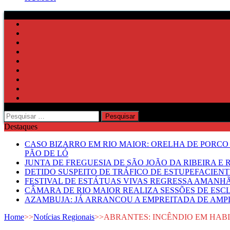
Pesquisar
por:
Destaques
CASO BIZARRO EM RIO MAIOR: ORELHA DE PORCO
PÃO DE LÓ
JUNTA DE FREGUESIA DE SÃO JOÃO DA RIBEIRA 
DETIDO SUSPEITO DE TRÁFICO DE ESTUPEFACIE
FESTIVAL DE ESTÁTUAS VIVAS REGRESSA AMANH
CÂMARA DE RIO MAIOR REALIZA SESSÕES DE ESC
AZAMBUJA: JÁ ARRANCOU A EMPREITADA DE AMPL
Home
>>
Notícias Regionais
>>
ABRANTES: INCÊNDIO EM HABI