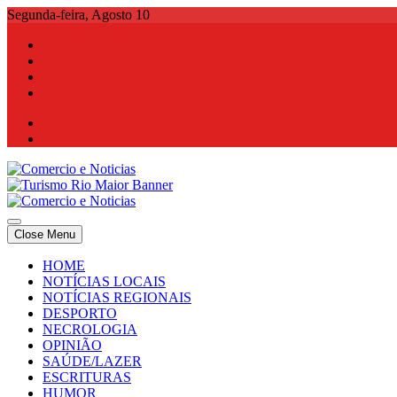
Skip
Segunda-feira, Agosto 10
to
content
Comercio e Noticias
Notícias e Publicidade Online
Close Menu
Comercio e Noticias
Notícias e Publicidade Online
HOME
NOTÍCIAS LOCAIS
NOTÍCIAS REGIONAIS
DESPORTO
NECROLOGIA
OPINIÃO
SAÚDE/LAZER
ESCRITURAS
HUMOR