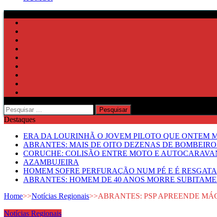
Pesquisar
por:
Destaques
ERA DA LOURINHÃ O JOVEM PILOTO QUE ONTEM
ABRANTES: MAIS DE OITO DEZENAS DE BOMBEIR
CORUCHE: COLISÃO ENTRE MOTO E AUTOCARAVAN
AZAMBUJEIRA
HOMEM SOFRE PERFURAÇÃO NUM PÉ E É RESGATA
ABRANTES: HOMEM DE 40 ANOS MORRE SUBITAMEN
Home
>>
Notícias Regionais
>>
ABRANTES: PSP APREENDE MÁ
Notícias Regionais