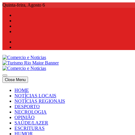
Skip
Quinta-feira, Agosto 6
to
content
Comercio e Noticias
Notícias e Publicidade Online
Close Menu
Comercio e Noticias
Notícias e Publicidade Online
HOME
NOTÍCIAS LOCAIS
NOTÍCIAS REGIONAIS
DESPORTO
NECROLOGIA
OPINIÃO
SAÚDE/LAZER
ESCRITURAS
HUMOR