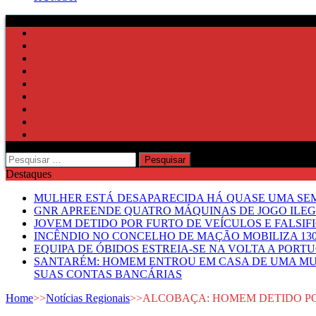
Pesquisar
por:
Destaques
MULHER ESTÁ DESAPARECIDA HÁ QUASE UMA S
GNR APREENDE QUATRO MÁQUINAS DE JOGO ILE
JOVEM DETIDO POR FURTO DE VEÍCULOS E FALS
INCÊNDIO NO CONCELHO DE MAÇÃO MOBILIZA 130
EQUIPA DE ÓBIDOS ESTREIA-SE NA VOLTA A PORT
SANTARÉM: HOMEM ENTROU EM CASA DE UMA MUL
SUAS CONTAS BANCÁRIAS
Home
>>
Notícias Regionais
>>
ALCOBAÇA: HOMEM DETIDO PO