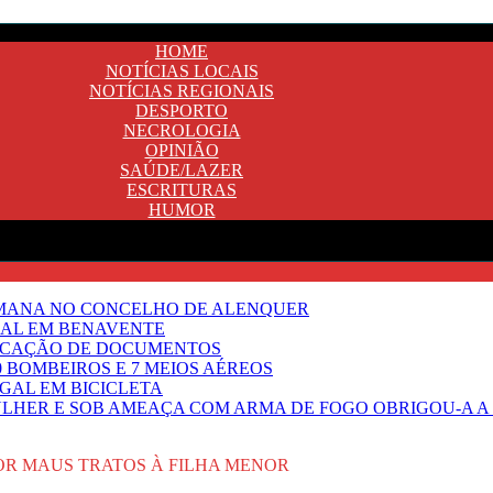
HOME
NOTÍCIAS LOCAIS
NOTÍCIAS REGIONAIS
DESPORTO
NECROLOGIA
OPINIÃO
SAÚDE/LAZER
ESCRITURAS
HUMOR
EMANA NO CONCELHO DE ALENQUER
GAL EM BENAVENTE
IFICAÇÃO DE DOCUMENTOS
 BOMBEIROS E 7 MEIOS AÉREOS
UGAL EM BICICLETA
HER E SOB AMEAÇA COM ARMA DE FOGO OBRIGOU-A A T
R MAUS TRATOS À FILHA MENOR