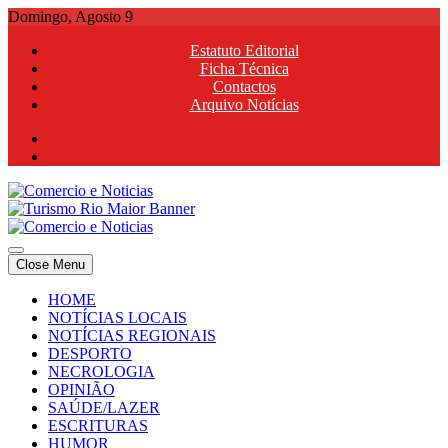
Skip
Domingo, Agosto 9
to
Estatuto Editorial
content
Ficha Técnica
Contactos
Arquivo Notícias
Comercio e Noticias
Notícias e Publicidade Online
Close Menu
Comercio e Noticias
Notícias e Publicidade Online
HOME
NOTÍCIAS LOCAIS
NOTÍCIAS REGIONAIS
DESPORTO
NECROLOGIA
OPINIÃO
SAÚDE/LAZER
ESCRITURAS
HUMOR