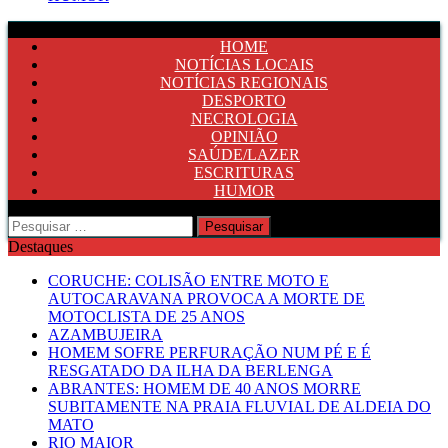
HOME
NOTÍCIAS LOCAIS
NOTÍCIAS REGIONAIS
DESPORTO
NECROLOGIA
OPINIÃO
SAÚDE/LAZER
ESCRITURAS
HUMOR
Pesquisar
por:
Destaques
CORUCHE: COLISÃO ENTRE MOTO E
AUTOCARAVANA PROVOCA A MORTE DE
MOTOCLISTA DE 25 ANOS
AZAMBUJEIRA
HOMEM SOFRE PERFURAÇÃO NUM PÉ E É
RESGATADO DA ILHA DA BERLENGA
ABRANTES: HOMEM DE 40 ANOS MORRE
SUBITAMENTE NA PRAIA FLUVIAL DE ALDEIA DO
MATO
RIO MAIOR