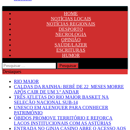
HOME
NOTÍCIAS LOCAIS
NOTÍCIAS REGIONAIS
DESPORTO
NECROLOGIA
OPINIÃO
SAÚDE/LAZER
ESCRITURAS
HUMOR
Pesquisar
por:
Destaques
RIO MAIOR
CALDAS DA RAINHA: BEBÉ DE 22 MESES MORRE
APÓS CAIR DE UM 3.º ANDAR
TRÊS ATLETAS DO RIO MAIOR BASKET NA
SELEÇÃO NACIONAL SUB-14
UNESCO EM ALENQUER PARA CONHECER
PATRIMÓNIO
ÓBIDOS PROMOVE TERRITÓRIO E REFORÇA
LAÇOS INSTITUCIONAIS COM AS ASTÚRIAS
ENTRADA NO GINJA CASINO ABRE O ACESSO AOS