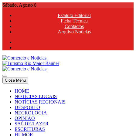
Skip
Sábado, Agosto 8
to
Estatuto Editorial
content
Ficha Técnica
Contactos
Arquivo Notícias
Comercio e Noticias
Notícias e Publicidade Online
Close Menu
Comercio e Noticias
Notícias e Publicidade Online
HOME
NOTÍCIAS LOCAIS
NOTÍCIAS REGIONAIS
DESPORTO
NECROLOGIA
OPINIÃO
SAÚDE/LAZER
ESCRITURAS
HUMOR