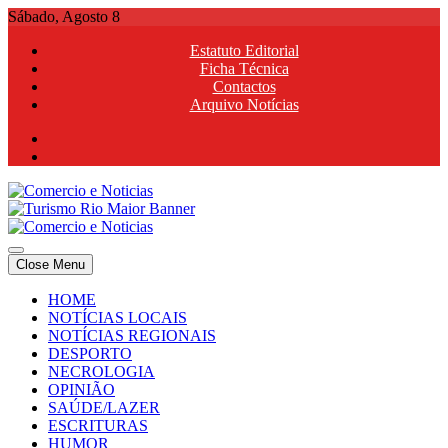
Skip
Sábado, Agosto 8
to
Estatuto Editorial
content
Ficha Técnica
Contactos
Arquivo Notícias
Comercio e Noticias
Notícias e Publicidade Online
Close Menu
Comercio e Noticias
Notícias e Publicidade Online
HOME
NOTÍCIAS LOCAIS
NOTÍCIAS REGIONAIS
DESPORTO
NECROLOGIA
OPINIÃO
SAÚDE/LAZER
ESCRITURAS
HUMOR