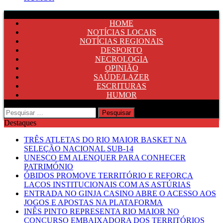
HOME
NOTÍCIAS LOCAIS
NOTÍCIAS REGIONAIS
DESPORTO
NECROLOGIA
OPINIÃO
SAÚDE/LAZER
ESCRITURAS
HUMOR
Pesquisar
por:
Destaques
TRÊS ATLETAS DO RIO MAIOR BASKET NA
SELEÇÃO NACIONAL SUB-14
UNESCO EM ALENQUER PARA CONHECER
PATRIMÓNIO
ÓBIDOS PROMOVE TERRITÓRIO E REFORÇA
LAÇOS INSTITUCIONAIS COM AS ASTÚRIAS
ENTRADA NO GINJA CASINO ABRE O ACESSO AOS
JOGOS E APOSTAS NA PLATAFORMA
INÊS PINTO REPRESENTA RIO MAIOR NO
CONCURSO EMBAIXADORA DOS TERRITÓRIOS