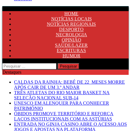
HOME
NOTÍCIAS LOCAIS
NOTÍCIAS REGIONAIS
DESPORTO
NECROLOGIA
OPINIÃO
SAÚDE/LAZER
ESCRITURAS
HUMOR
Pesquisar
por:
Destaques
CALDAS DA RAINHA: BEBÉ DE 22 MESES MORRE
APÓS CAIR DE UM 3.º ANDAR
TRÊS ATLETAS DO RIO MAIOR BASKET NA
SELEÇÃO NACIONAL SUB-14
UNESCO EM ALENQUER PARA CONHECER
PATRIMÓNIO
ÓBIDOS PROMOVE TERRITÓRIO E REFORÇA
LAÇOS INSTITUCIONAIS COM AS ASTÚRIAS
ENTRADA NO GINJA CASINO ABRE O ACESSO AOS
JOGOS E APOSTAS NA PLATAFORMA