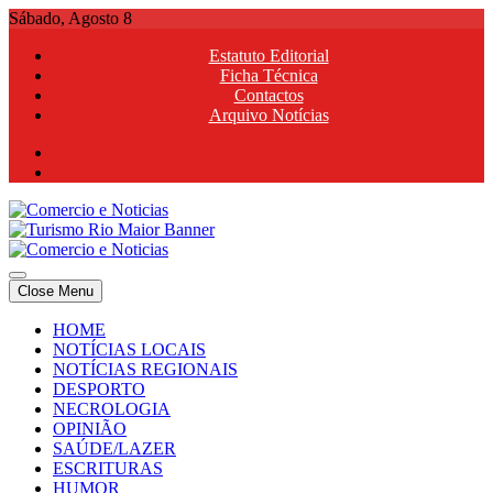
Skip
Sábado, Agosto 8
to
Estatuto Editorial
content
Ficha Técnica
Contactos
Arquivo Notícias
Comercio e Noticias
Notícias e Publicidade Online
Close Menu
Comercio e Noticias
Notícias e Publicidade Online
HOME
NOTÍCIAS LOCAIS
NOTÍCIAS REGIONAIS
DESPORTO
NECROLOGIA
OPINIÃO
SAÚDE/LAZER
ESCRITURAS
HUMOR