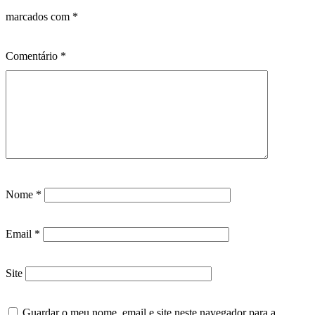
marcados com
*
Comentário
*
Nome
*
Email
*
Site
Guardar o meu nome, email e site neste navegador para a