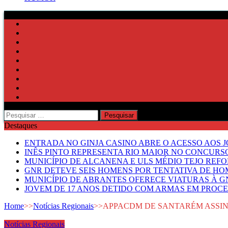
Pesquisar
por:
Destaques
ENTRADA NO GINJA CASINO ABRE O ACESSO AOS 
INÊS PINTO REPRESENTA RIO MAIOR NO CONCUR
MUNICÍPIO DE ALCANENA E ULS MÉDIO TEJO RE
GNR DETEVE SEIS HOMENS POR TENTATIVA DE HOM
MUNICÍPIO DE ABRANTES OFERECE VIATURAS À GN
JOVEM DE 17 ANOS DETIDO COM ARMAS EM PROCE
Home
>>
Notícias Regionais
>>
APPACDM DE SANTARÉM ASSIN
Notícias Regionais