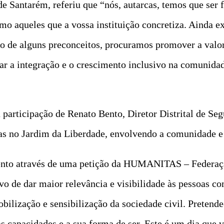
Santarém, referiu que “nós, autarcas, temos que ser fa
omo aqueles que a vossa instituição concretiza. Ainda 
ão de alguns preconceitos, procuramos promover a valor
ciar a integração e o crescimento inclusivo na comunida
articipação de Renato Bento, Diretor Distrital de Seg
ivas no Jardim da Liberdade, envolvendo a comunidade e 
mento através de uma petição da HUMANITAS – Federaçã
o de dar maior relevância e visibilidade às pessoas co
ilização e sensibilização da sociedade civil. Pretende-
uas capacidades e a sua forma de ser. Este é um dia que