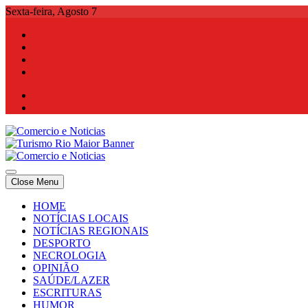
Skip
Sexta-feira, Agosto 7
to
content
Comercio e Noticias
Notícias e Publicidade Online
Close Menu
Comercio e Noticias
Notícias e Publicidade Online
HOME
NOTÍCIAS LOCAIS
NOTÍCIAS REGIONAIS
DESPORTO
NECROLOGIA
OPINIÃO
SAÚDE/LAZER
ESCRITURAS
HUMOR