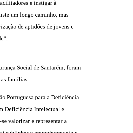
cilitadores e instigar à
existe um longo caminho, mas
ização de aptidões de jovens e
de”.
urança Social de Santarém, foram
as famílias.
o Portuguesa para a Deficiência
m Deficiência Intelectual e
se valorizar e representar a
 vai sublinhar o empoderamento e