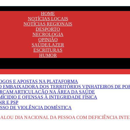
HOME
NOTÍCIAS LOCAIS
NOTÍCIAS REGIONAIS
DESPORTO
NECROLOGIA
OPINIÃO
SAÚDE/LAZER
ESCRITURAS
HUMOR
JOGOS E APOSTAS NA PLATAFORMA
SO EMBAIXADORA DOS TERRITÓRIOS VINHATEIROS DE P
FORÇAM ARTICULAÇÃO NA ÁREA DA SAÚDE
ÍCIDIO E OFENSAS À INTEGRIDADE FÍSICA
R E PSP
SSO DE VIOLÊNCIA DOMÉSTICA
ALOU DIA NACIONAL DA PESSOA COM DEFICIÊNCIA INT