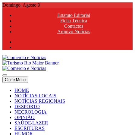
Skip
Domingo, Agosto 9
to
Estatuto Editorial
content
Ficha Técnica
Contactos
Arquivo Notícias
Comercio e Noticias
Notícias e Publicidade Online
Close Menu
Comercio e Noticias
Notícias e Publicidade Online
HOME
NOTÍCIAS LOCAIS
NOTÍCIAS REGIONAIS
DESPORTO
NECROLOGIA
OPINIÃO
SAÚDE/LAZER
ESCRITURAS
HUMOR