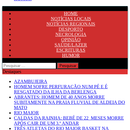
HOME
NOTÍCIAS LOCAIS
NOTÍCIAS REGIONAIS
DESPORTO
NECROLOGIA
OPINIÃO
SAÚDE/LAZER
ESCRITURAS
HUMOR
Pesquisar
por:
Destaques
AZAMBUJEIRA
HOMEM SOFRE PERFURAÇÃO NUM PÉ E É
RESGATADO DA ILHA DA BERLENGA
ABRANTES: HOMEM DE 40 ANOS MORRE
SUBITAMENTE NA PRAIA FLUVIAL DE ALDEIA DO
MATO
RIO MAIOR
CALDAS DA RAINHA: BEBÉ DE 22 MESES MORRE
APÓS CAIR DE UM 3.º ANDAR
TRÊS ATLETAS DO RIO MAIOR BASKET NA