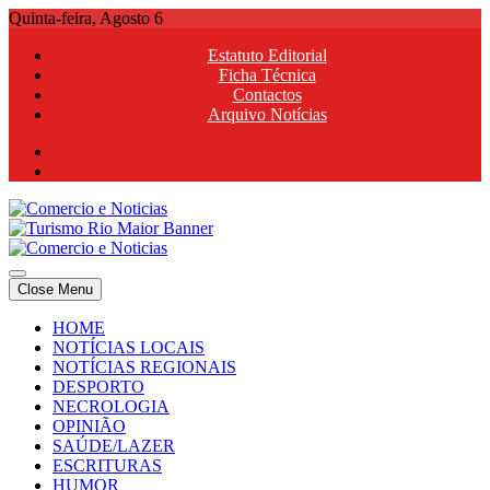
Skip
Quinta-feira, Agosto 6
to
Estatuto Editorial
content
Ficha Técnica
Contactos
Arquivo Notícias
Comercio e Noticias
Notícias e Publicidade Online
Close Menu
Comercio e Noticias
Notícias e Publicidade Online
HOME
NOTÍCIAS LOCAIS
NOTÍCIAS REGIONAIS
DESPORTO
NECROLOGIA
OPINIÃO
SAÚDE/LAZER
ESCRITURAS
HUMOR