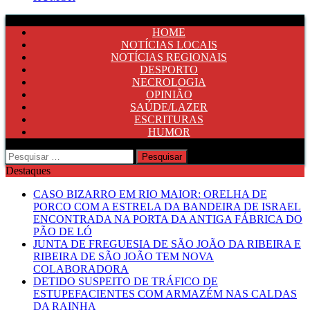
HOME
NOTÍCIAS LOCAIS
NOTÍCIAS REGIONAIS
DESPORTO
NECROLOGIA
OPINIÃO
SAÚDE/LAZER
ESCRITURAS
HUMOR
Pesquisar
por:
Destaques
CASO BIZARRO EM RIO MAIOR: ORELHA DE
PORCO COM A ESTRELA DA BANDEIRA DE ISRAEL
ENCONTRADA NA PORTA DA ANTIGA FÁBRICA DO
PÃO DE LÓ
JUNTA DE FREGUESIA DE SÃO JOÃO DA RIBEIRA E
RIBEIRA DE SÃO JOÃO TEM NOVA
COLABORADORA
DETIDO SUSPEITO DE TRÁFICO DE
ESTUPEFACIENTES COM ARMAZÉM NAS CALDAS
DA RAINHA