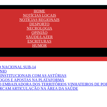
HOME
NOTÍCIAS LOCAIS
NOTÍCIAS REGIONAIS
DESPORTO
NECROLOGIA
OPINIÃO
SAÚDE/LAZER
ESCRITURAS
HUMOR
O NACIONAL SUB-14
NIO
INSTITUCIONAIS COM AS ASTÚRIAS
JOGOS E APOSTAS NA PLATAFORMA
SO EMBAIXADORA DOS TERRITÓRIOS VINHATEIROS DE P
FORÇAM ARTICULAÇÃO NA ÁREA DA SAÚDE