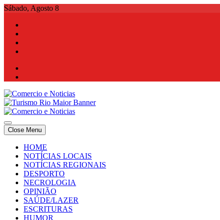
Skip
Sábado, Agosto 8
to
content
Comercio e Noticias
Notícias e Publicidade Online
Close Menu
Comercio e Noticias
Notícias e Publicidade Online
HOME
NOTÍCIAS LOCAIS
NOTÍCIAS REGIONAIS
DESPORTO
NECROLOGIA
OPINIÃO
SAÚDE/LAZER
ESCRITURAS
HUMOR