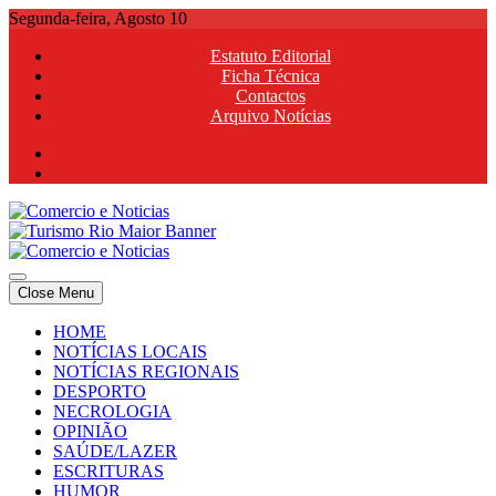
Skip
Segunda-feira, Agosto 10
to
Estatuto Editorial
content
Ficha Técnica
Contactos
Arquivo Notícias
Comercio e Noticias
Notícias e Publicidade Online
Close Menu
Comercio e Noticias
Notícias e Publicidade Online
HOME
NOTÍCIAS LOCAIS
NOTÍCIAS REGIONAIS
DESPORTO
NECROLOGIA
OPINIÃO
SAÚDE/LAZER
ESCRITURAS
HUMOR