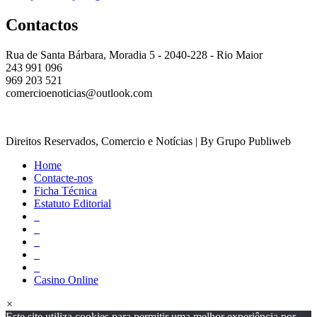
Contactos
Rua de Santa Bárbara, Moradia 5 - 2040-228 - Rio Maior
243 991 096
969 203 521
comercioenoticias@outlook.com
Direitos Reservados, Comercio e Notícias | By Grupo Publiweb
Home
Contacte-nos
Ficha Técnica
Estatuto Editorial
_
_
_
_
_
Casino Online
×
Este site utiliza cookies para permitir uma melhor experiência por