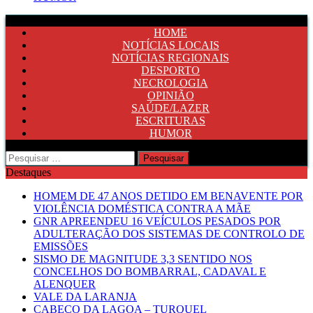
HOME
NOTÍCIAS LOCAIS
NOTÍCIAS REGIONAIS
DESPORTO
NECROLOGIA
OPINIÃO
SAÚDE/LAZER
ESCRITURAS
HUMOR
Pesquisar
por:
Destaques
HOMEM DE 47 ANOS DETIDO EM BENAVENTE POR
VIOLÊNCIA DOMÉSTICA CONTRA A MÃE
GNR APREENDEU 16 VEÍCULOS PESADOS POR
ADULTERAÇÃO DOS SISTEMAS DE CONTROLO DE
EMISSÕES
SISMO DE MAGNITUDE 3,3 SENTIDO NOS
CONCELHOS DO BOMBARRAL, CADAVAL E
ALENQUER
VALE DA LARANJA
CABEÇO DA LAGOA – TURQUEL