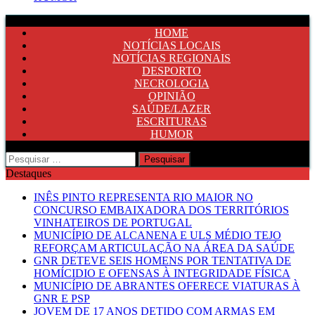
HOME
NOTÍCIAS LOCAIS
NOTÍCIAS REGIONAIS
DESPORTO
NECROLOGIA
OPINIÃO
SAÚDE/LAZER
ESCRITURAS
HUMOR
Pesquisar
por:
Destaques
INÊS PINTO REPRESENTA RIO MAIOR NO
CONCURSO EMBAIXADORA DOS TERRITÓRIOS
VINHATEIROS DE PORTUGAL
MUNICÍPIO DE ALCANENA E ULS MÉDIO TEJO
REFORÇAM ARTICULAÇÃO NA ÁREA DA SAÚDE
GNR DETEVE SEIS HOMENS POR TENTATIVA DE
HOMÍCIDIO E OFENSAS À INTEGRIDADE FÍSICA
MUNICÍPIO DE ABRANTES OFERECE VIATURAS À
GNR E PSP
JOVEM DE 17 ANOS DETIDO COM ARMAS EM