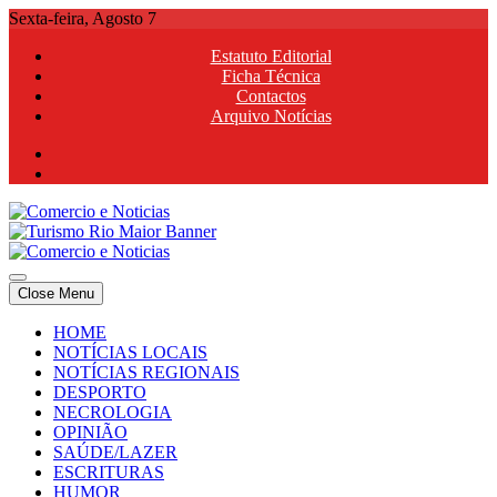
Skip
Sexta-feira, Agosto 7
to
Estatuto Editorial
content
Ficha Técnica
Contactos
Arquivo Notícias
Comercio e Noticias
Notícias e Publicidade Online
Close Menu
Comercio e Noticias
Notícias e Publicidade Online
HOME
NOTÍCIAS LOCAIS
NOTÍCIAS REGIONAIS
DESPORTO
NECROLOGIA
OPINIÃO
SAÚDE/LAZER
ESCRITURAS
HUMOR