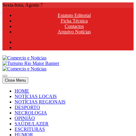
Skip
Sexta-feira, Agosto 7
to
Estatuto Editorial
content
Ficha Técnica
Contactos
Arquivo Notícias
Comercio e Noticias
Notícias e Publicidade Online
Close Menu
Comercio e Noticias
Notícias e Publicidade Online
HOME
NOTÍCIAS LOCAIS
NOTÍCIAS REGIONAIS
DESPORTO
NECROLOGIA
OPINIÃO
SAÚDE/LAZER
ESCRITURAS
HUMOR