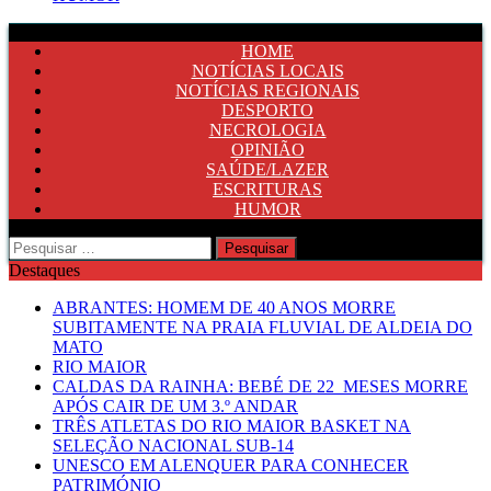
HOME
NOTÍCIAS LOCAIS
NOTÍCIAS REGIONAIS
DESPORTO
NECROLOGIA
OPINIÃO
SAÚDE/LAZER
ESCRITURAS
HUMOR
Pesquisar
por:
Destaques
ABRANTES: HOMEM DE 40 ANOS MORRE
SUBITAMENTE NA PRAIA FLUVIAL DE ALDEIA DO
MATO
RIO MAIOR
CALDAS DA RAINHA: BEBÉ DE 22 MESES MORRE
APÓS CAIR DE UM 3.º ANDAR
TRÊS ATLETAS DO RIO MAIOR BASKET NA
SELEÇÃO NACIONAL SUB-14
UNESCO EM ALENQUER PARA CONHECER
PATRIMÓNIO