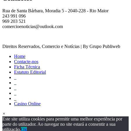
Rua de Santa Bárbara, Moradia 5 - 2040-228 - Rio Maior
243 991 096
969 203 521
comercioenoticias@outlook.com
Direitos Reservados, Comercio e Notícias | By Grupo Publiweb
Home
Contacte-nos
Ficha Técnica
Estatuto Editorial
_
_
_
_
_
Casino Online
×
Este site utiliza cookies para permitir uma melhor experiência por
parte do utilizador. Ao navegar no site estará a consentir a sua
utilização.
Ok