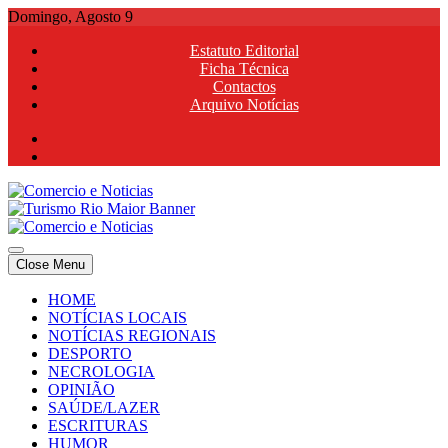
Skip
Domingo, Agosto 9
to
Estatuto Editorial
content
Ficha Técnica
Contactos
Arquivo Notícias
Comercio e Noticias
Notícias e Publicidade Online
Close Menu
Comercio e Noticias
Notícias e Publicidade Online
HOME
NOTÍCIAS LOCAIS
NOTÍCIAS REGIONAIS
DESPORTO
NECROLOGIA
OPINIÃO
SAÚDE/LAZER
ESCRITURAS
HUMOR