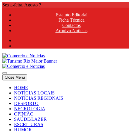
Skip
Sexta-feira, Agosto 7
to
Estatuto Editorial
content
Ficha Técnica
Contactos
Arquivo Notícias
Comercio e Noticias
Notícias e Publicidade Online
Close Menu
Comercio e Noticias
Notícias e Publicidade Online
HOME
NOTÍCIAS LOCAIS
NOTÍCIAS REGIONAIS
DESPORTO
NECROLOGIA
OPINIÃO
SAÚDE/LAZER
ESCRITURAS
HUMOR