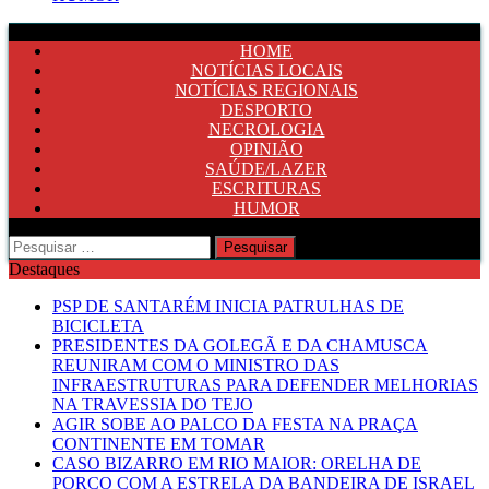
HOME
NOTÍCIAS LOCAIS
NOTÍCIAS REGIONAIS
DESPORTO
NECROLOGIA
OPINIÃO
SAÚDE/LAZER
ESCRITURAS
HUMOR
Pesquisar
por:
Destaques
PSP DE SANTARÉM INICIA PATRULHAS DE
BICICLETA
PRESIDENTES DA GOLEGÃ E DA CHAMUSCA
REUNIRAM COM O MINISTRO DAS
INFRAESTRUTURAS PARA DEFENDER MELHORIAS
NA TRAVESSIA DO TEJO
AGIR SOBE AO PALCO DA FESTA NA PRAÇA
CONTINENTE EM TOMAR
CASO BIZARRO EM RIO MAIOR: ORELHA DE
PORCO COM A ESTRELA DA BANDEIRA DE ISRAEL