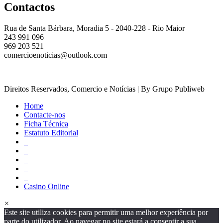
Contactos
Rua de Santa Bárbara, Moradia 5 - 2040-228 - Rio Maior
243 991 096
969 203 521
comercioenoticias@outlook.com
Direitos Reservados, Comercio e Notícias | By Grupo Publiweb
Home
Contacte-nos
Ficha Técnica
Estatuto Editorial
_
_
_
_
_
Casino Online
×
Este site utiliza cookies para permitir uma melhor experiência por
parte do utilizador. Ao navegar no site estará a consentir a sua