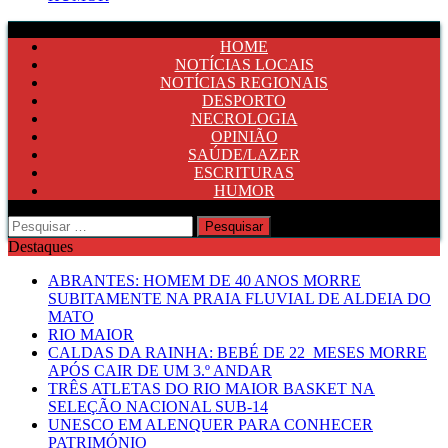
HOME
NOTÍCIAS LOCAIS
NOTÍCIAS REGIONAIS
DESPORTO
NECROLOGIA
OPINIÃO
SAÚDE/LAZER
ESCRITURAS
HUMOR
Pesquisar
por:
Destaques
ABRANTES: HOMEM DE 40 ANOS MORRE
SUBITAMENTE NA PRAIA FLUVIAL DE ALDEIA DO
MATO
RIO MAIOR
CALDAS DA RAINHA: BEBÉ DE 22 MESES MORRE
APÓS CAIR DE UM 3.º ANDAR
TRÊS ATLETAS DO RIO MAIOR BASKET NA
SELEÇÃO NACIONAL SUB-14
UNESCO EM ALENQUER PARA CONHECER
PATRIMÓNIO