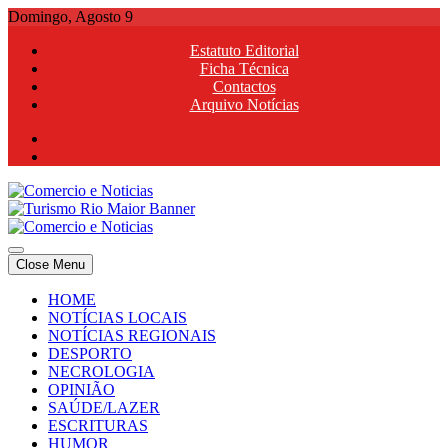
Skip
Domingo, Agosto 9
to
Estatuto Editorial
content
Ficha Técnica
Contactos
Arquivo Notícias
Comercio e Noticias
Notícias e Publicidade Online
Close Menu
Comercio e Noticias
Notícias e Publicidade Online
HOME
NOTÍCIAS LOCAIS
NOTÍCIAS REGIONAIS
DESPORTO
NECROLOGIA
OPINIÃO
SAÚDE/LAZER
ESCRITURAS
HUMOR