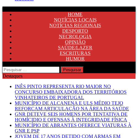
HOME
NOTÍCIAS LOCAIS
NOTÍCIAS REGIONAIS
DESPORTO
NECROLOGIA
OPINIÃO
SAÚDE/LAZER
ESCRITURAS
HUMOR
Pesquisar
por:
Destaques
INÊS PINTO REPRESENTA RIO MAIOR NO
CONCURSO EMBAIXADORA DOS TERRITÓRIOS
VINHATEIROS DE PORTUGAL
MUNICÍPIO DE ALCANENA E ULS MÉDIO TEJO
REFORÇAM ARTICULAÇÃO NA ÁREA DA SAÚDE
GNR DETEVE SEIS HOMENS POR TENTATIVA DE
HOMÍCIDIO E OFENSAS À INTEGRIDADE FÍSICA
MUNICÍPIO DE ABRANTES OFERECE VIATURAS À
GNR E PSP
JOVEM DE 17 ANOS DETIDO COM ARMAS EM