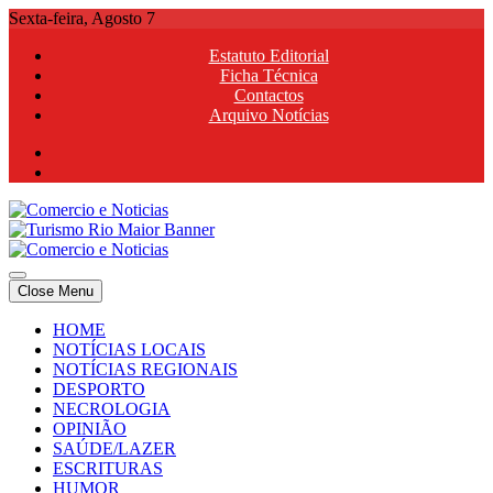
Skip
Sexta-feira, Agosto 7
to
Estatuto Editorial
content
Ficha Técnica
Contactos
Arquivo Notícias
Comercio e Noticias
Notícias e Publicidade Online
Close Menu
Comercio e Noticias
Notícias e Publicidade Online
HOME
NOTÍCIAS LOCAIS
NOTÍCIAS REGIONAIS
DESPORTO
NECROLOGIA
OPINIÃO
SAÚDE/LAZER
ESCRITURAS
HUMOR