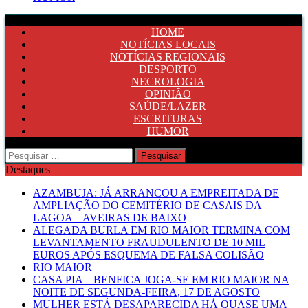
HOME
NOTÍCIAS LOCAIS
NOTÍCIAS REGIONAIS
DESPORTO
NECROLOGIA
OPINIÃO
SAÚDE/LAZER
ESCRITURAS
HUMOR
Pesquisar
por:
Destaques
AZAMBUJA: JÁ ARRANCOU A EMPREITADA DE
AMPLIAÇÃO DO CEMITÉRIO DE CASAIS DA
LAGOA – AVEIRAS DE BAIXO
ALEGADA BURLA EM RIO MAIOR TERMINA COM
LEVANTAMENTO FRAUDULENTO DE 10 MIL
EUROS APÓS ESQUEMA DE FALSA COLISÃO
RIO MAIOR
CASA PIA – BENFICA JOGA-SE EM RIO MAIOR NA
NOITE DE SEGUNDA-FEIRA, 17 DE AGOSTO
MULHER ESTÁ DESAPARECIDA HÁ QUASE UMA