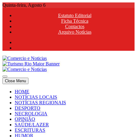
Skip
Quinta-feira, Agosto 6
to
Estatuto Editorial
content
Ficha Técnica
Contactos
Arquivo Notícias
Comercio e Noticias
Notícias e Publicidade Online
Close Menu
Comercio e Noticias
Notícias e Publicidade Online
HOME
NOTÍCIAS LOCAIS
NOTÍCIAS REGIONAIS
DESPORTO
NECROLOGIA
OPINIÃO
SAÚDE/LAZER
ESCRITURAS
HUMOR