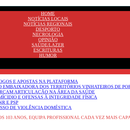
HOME
NOTÍCIAS LOCAIS
NOTÍCIAS REGIONAIS
DESPORTO
NECROLOGIA
OPINIÃO
SAÚDE/LAZER
ESCRITURAS
HUMOR
JOGOS E APOSTAS NA PLATAFORMA
SO EMBAIXADORA DOS TERRITÓRIOS VINHATEIROS DE P
FORÇAM ARTICULAÇÃO NA ÁREA DA SAÚDE
ÍCIDIO E OFENSAS À INTEGRIDADE FÍSICA
R E PSP
SSO DE VIOLÊNCIA DOMÉSTICA
S 103 ANOS, EQUIPA PROFISSIONAL CADA VEZ MAIS CA