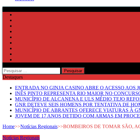
Pesquisar
por:
Destaques
ENTRADA NO GINJA CASINO ABRE O ACESSO AOS 
INÊS PINTO REPRESENTA RIO MAIOR NO CONCUR
MUNICÍPIO DE ALCANENA E ULS MÉDIO TEJO RE
GNR DETEVE SEIS HOMENS POR TENTATIVA DE HOM
MUNICÍPIO DE ABRANTES OFERECE VIATURAS À GN
JOVEM DE 17 ANOS DETIDO COM ARMAS EM PROCE
Home
>>
Notícias Regionais
>>
BOMBEIROS DE TOMAR SÃO, AO
Notícias Regionais