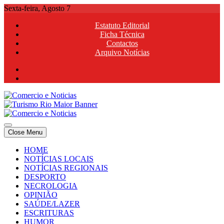
Skip
Sexta-feira, Agosto 7
to
Estatuto Editorial
content
Ficha Técnica
Contactos
Arquivo Notícias
Comercio e Noticias
Notícias e Publicidade Online
Close Menu
Comercio e Noticias
Notícias e Publicidade Online
HOME
NOTÍCIAS LOCAIS
NOTÍCIAS REGIONAIS
DESPORTO
NECROLOGIA
OPINIÃO
SAÚDE/LAZER
ESCRITURAS
HUMOR