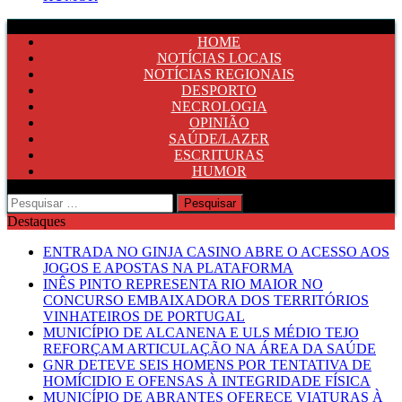
HOME
NOTÍCIAS LOCAIS
NOTÍCIAS REGIONAIS
DESPORTO
NECROLOGIA
OPINIÃO
SAÚDE/LAZER
ESCRITURAS
HUMOR
Pesquisar
por:
Destaques
ENTRADA NO GINJA CASINO ABRE O ACESSO AOS
JOGOS E APOSTAS NA PLATAFORMA
INÊS PINTO REPRESENTA RIO MAIOR NO
CONCURSO EMBAIXADORA DOS TERRITÓRIOS
VINHATEIROS DE PORTUGAL
MUNICÍPIO DE ALCANENA E ULS MÉDIO TEJO
REFORÇAM ARTICULAÇÃO NA ÁREA DA SAÚDE
GNR DETEVE SEIS HOMENS POR TENTATIVA DE
HOMÍCIDIO E OFENSAS À INTEGRIDADE FÍSICA
MUNICÍPIO DE ABRANTES OFERECE VIATURAS À