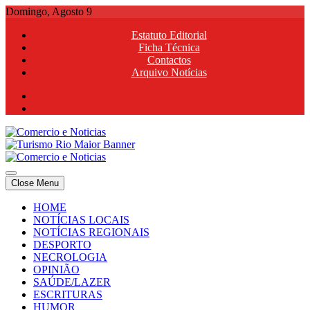
Skip
Domingo, Agosto 9
to
Estatuto Editorial
content
Ficha Técnica
Contactos
Arquivo Notícias
Comercio e Noticias
Notícias e Publicidade Online
Close Menu
Comercio e Noticias
Notícias e Publicidade Online
HOME
NOTÍCIAS LOCAIS
NOTÍCIAS REGIONAIS
DESPORTO
NECROLOGIA
OPINIÃO
SAÚDE/LAZER
ESCRITURAS
HUMOR