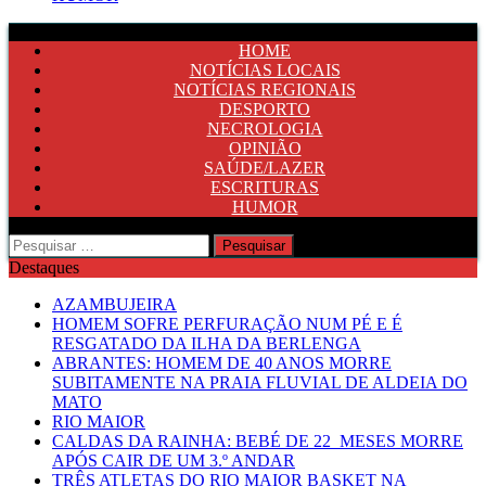
HOME
NOTÍCIAS LOCAIS
NOTÍCIAS REGIONAIS
DESPORTO
NECROLOGIA
OPINIÃO
SAÚDE/LAZER
ESCRITURAS
HUMOR
Pesquisar
por:
Destaques
AZAMBUJEIRA
HOMEM SOFRE PERFURAÇÃO NUM PÉ E É
RESGATADO DA ILHA DA BERLENGA
ABRANTES: HOMEM DE 40 ANOS MORRE
SUBITAMENTE NA PRAIA FLUVIAL DE ALDEIA DO
MATO
RIO MAIOR
CALDAS DA RAINHA: BEBÉ DE 22 MESES MORRE
APÓS CAIR DE UM 3.º ANDAR
TRÊS ATLETAS DO RIO MAIOR BASKET NA