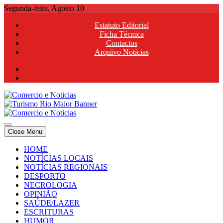
Skip
Segunda-feira, Agosto 10
to
Estatuto Editorial
content
Ficha Técnica
Contactos
Arquivo Notícias
Comercio e Noticias
Notícias e Publicidade Online
Close Menu
Comercio e Noticias
Notícias e Publicidade Online
HOME
NOTÍCIAS LOCAIS
NOTÍCIAS REGIONAIS
DESPORTO
NECROLOGIA
OPINIÃO
SAÚDE/LAZER
ESCRITURAS
HUMOR