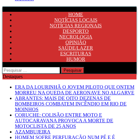
HOME
NOTÍCIAS LOCAIS
NOTÍCIAS REGIONAIS
DESPORTO
NECROLOGIA
OPINIÃO
SAÚDE/LAZER
ESCRITURAS
HUMOR
Pesquisar
por:
Destaques
ERA DA LOURINHÃ O JOVEM PILOTO QUE ONTEM
MORREU NA QUEDA DE AERONAVE NO ALGARVE
ABRANTES: MAIS DE OITO DEZENAS DE
BOMBEIROS COMBATEM INCÊNDIO EM RIO DE
MOINHOS
CORUCHE: COLISÃO ENTRE MOTO E
AUTOCARAVANA PROVOCA A MORTE DE
MOTOCLISTA DE 25 ANOS
AZAMBUJEIRA
HOMEM SOFRE PERFURAÇÃO NUM PÉ E É