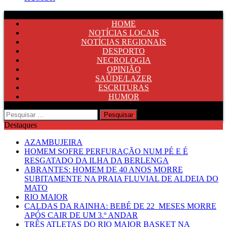
HOME
NOTÍCIAS LOCAIS
NOTÍCIAS REGIONAIS
DESPORTO
NECROLOGIA
OPINIÃO
SAÚDE/LAZER
ESCRITURAS
HUMOR
Pesquisar
por:
Destaques
AZAMBUJEIRA
HOMEM SOFRE PERFURAÇÃO NUM PÉ E É
RESGATADO DA ILHA DA BERLENGA
ABRANTES: HOMEM DE 40 ANOS MORRE
SUBITAMENTE NA PRAIA FLUVIAL DE ALDEIA DO
MATO
RIO MAIOR
CALDAS DA RAINHA: BEBÉ DE 22 MESES MORRE
APÓS CAIR DE UM 3.º ANDAR
TRÊS ATLETAS DO RIO MAIOR BASKET NA