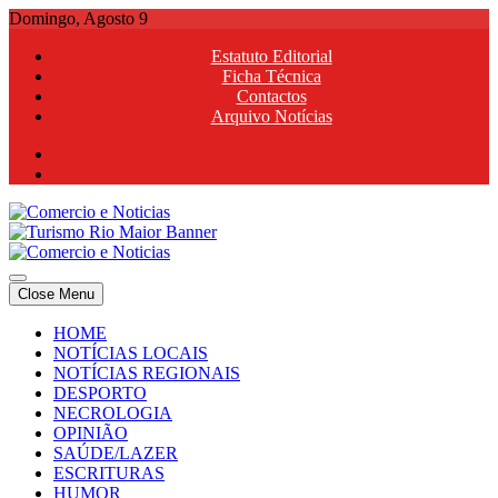
Skip
Domingo, Agosto 9
to
Estatuto Editorial
content
Ficha Técnica
Contactos
Arquivo Notícias
Comercio e Noticias
Notícias e Publicidade Online
Close Menu
Comercio e Noticias
Notícias e Publicidade Online
HOME
NOTÍCIAS LOCAIS
NOTÍCIAS REGIONAIS
DESPORTO
NECROLOGIA
OPINIÃO
SAÚDE/LAZER
ESCRITURAS
HUMOR