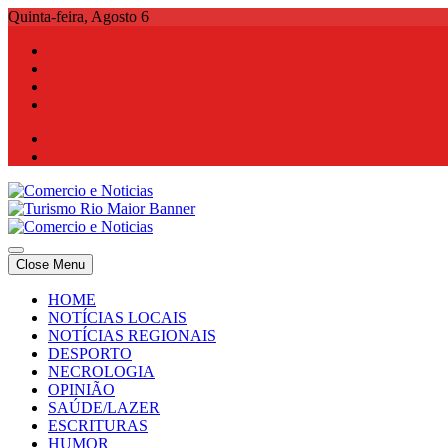
Skip
Quinta-feira, Agosto 6
to
content
Comercio e Noticias
Notícias e Publicidade Online
Close Menu
Comercio e Noticias
Notícias e Publicidade Online
HOME
NOTÍCIAS LOCAIS
NOTÍCIAS REGIONAIS
DESPORTO
NECROLOGIA
OPINIÃO
SAÚDE/LAZER
ESCRITURAS
HUMOR