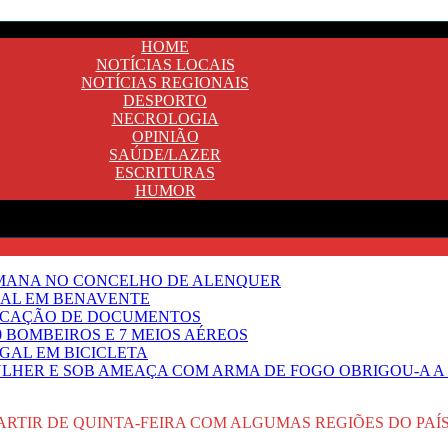
HOME
NOTÍCIAS LOCAIS
NOTÍCIAS REGIONAIS
DESPORTO
NECROLOGIA
OPINIÃO
SAÚDE/LAZER
ESCRITURAS
HUMOR
EMANA NO CONCELHO DE ALENQUER
GAL EM BENAVENTE
IFICAÇÃO DE DOCUMENTOS
 BOMBEIROS E 7 MEIOS AÉREOS
UGAL EM BICICLETA
HER E SOB AMEAÇA COM ARMA DE FOGO OBRIGOU-A A T
ARTIR DE QUINTA-FEIRA COM ALGUMAS REGIÕES DO PAÍS