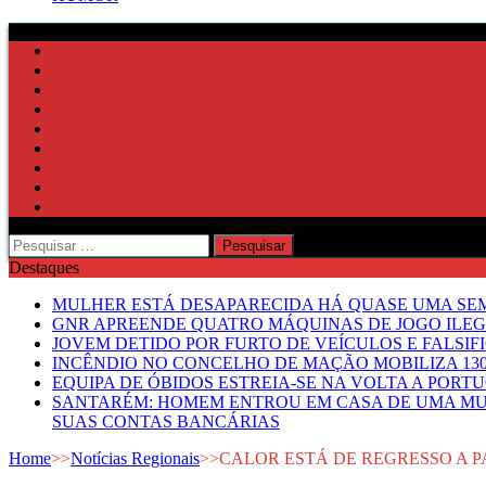
Pesquisar
por:
Destaques
MULHER ESTÁ DESAPARECIDA HÁ QUASE UMA S
GNR APREENDE QUATRO MÁQUINAS DE JOGO ILE
JOVEM DETIDO POR FURTO DE VEÍCULOS E FALS
INCÊNDIO NO CONCELHO DE MAÇÃO MOBILIZA 130
EQUIPA DE ÓBIDOS ESTREIA-SE NA VOLTA A PORT
SANTARÉM: HOMEM ENTROU EM CASA DE UMA MUL
SUAS CONTAS BANCÁRIAS
Home
>>
Notícias Regionais
>>
CALOR ESTÁ DE REGRESSO A P