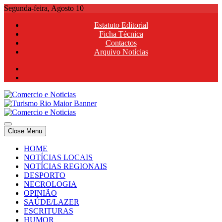
Skip
Segunda-feira, Agosto 10
to
Estatuto Editorial
content
Ficha Técnica
Contactos
Arquivo Notícias
Comercio e Noticias
Notícias e Publicidade Online
Close Menu
Comercio e Noticias
Notícias e Publicidade Online
HOME
NOTÍCIAS LOCAIS
NOTÍCIAS REGIONAIS
DESPORTO
NECROLOGIA
OPINIÃO
SAÚDE/LAZER
ESCRITURAS
HUMOR