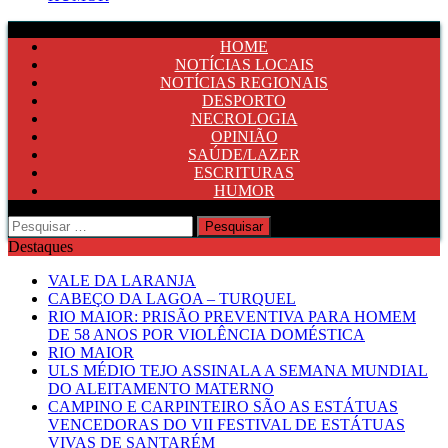
HOME
NOTÍCIAS LOCAIS
NOTÍCIAS REGIONAIS
DESPORTO
NECROLOGIA
OPINIÃO
SAÚDE/LAZER
ESCRITURAS
HUMOR
Pesquisar
por:
Destaques
VALE DA LARANJA
CABEÇO DA LAGOA – TURQUEL
RIO MAIOR: PRISÃO PREVENTIVA PARA HOMEM
DE 58 ANOS POR VIOLÊNCIA DOMÉSTICA
RIO MAIOR
ULS MÉDIO TEJO ASSINALA A SEMANA MUNDIAL
DO ALEITAMENTO MATERNO
CAMPINO E CARPINTEIRO SÃO AS ESTÁTUAS
VENCEDORAS DO VII FESTIVAL DE ESTÁTUAS
VIVAS DE SANTARÉM