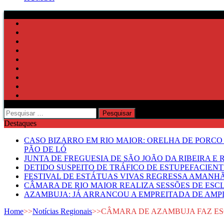
Pesquisar
por:
Destaques
CASO BIZARRO EM RIO MAIOR: ORELHA DE PORCO
PÃO DE LÓ
JUNTA DE FREGUESIA DE SÃO JOÃO DA RIBEIRA 
DETIDO SUSPEITO DE TRÁFICO DE ESTUPEFACIE
FESTIVAL DE ESTÁTUAS VIVAS REGRESSA AMANH
CÂMARA DE RIO MAIOR REALIZA SESSÕES DE ESC
AZAMBUJA: JÁ ARRANCOU A EMPREITADA DE AMPL
Home
>>
Notícias Regionais
>>
CÂMARA DE AZAMBUJA FAZ ES