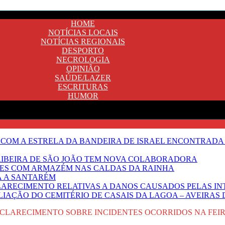
HOME
NOTÍCIAS LOCAIS
NOTÍCIAS REGIONAIS
DESPORTO
NECROLOGIA
OPINIÃO
SAÚDE/LAZER
ESCRITURAS
HUMOR
 COM A ESTRELA DA BANDEIRA DE ISRAEL ENCONTRADA 
E RIBEIRA DE SÃO JOÃO TEM NOVA COLABORADORA
NTES COM ARMAZÉM NAS CALDAS DA RAINHA
Ã A SANTARÉM
LARECIMENTO RELATIVAS A DANOS CAUSADOS PELAS IN
IAÇÃO DO CEMITÉRIO DE CASAIS DA LAGOA – AVEIRAS 
CLARECIMENTO SOBRE INCIDENTES OCORRIDOS NA FEIR