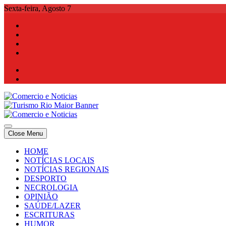
Skip
Sexta-feira, Agosto 7
to
content
Comercio e Noticias
Notícias e Publicidade Online
Close Menu
Comercio e Noticias
Notícias e Publicidade Online
HOME
NOTÍCIAS LOCAIS
NOTÍCIAS REGIONAIS
DESPORTO
NECROLOGIA
OPINIÃO
SAÚDE/LAZER
ESCRITURAS
HUMOR