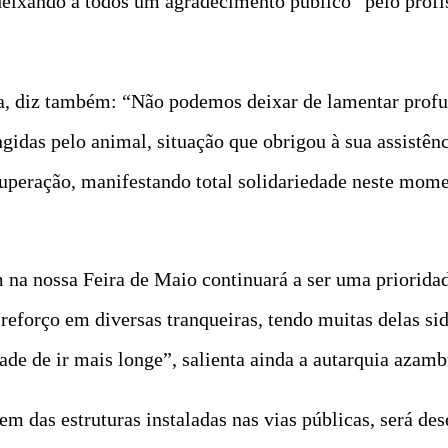
deixando a todos um agradecimento público “pelo profi
, diz também: “Não podemos deixar de lamentar prof
ngidas pelo animal, situação que obrigou à sua assistên
uperação, manifestando total solidariedade neste mome
 na nossa Feira de Maio continuará a ser uma prioridad
reforço em diversas tranqueiras, tendo muitas delas sid
e de ir mais longe”, salienta ainda a autarquia azamb
m das estruturas instaladas nas vias públicas, será d