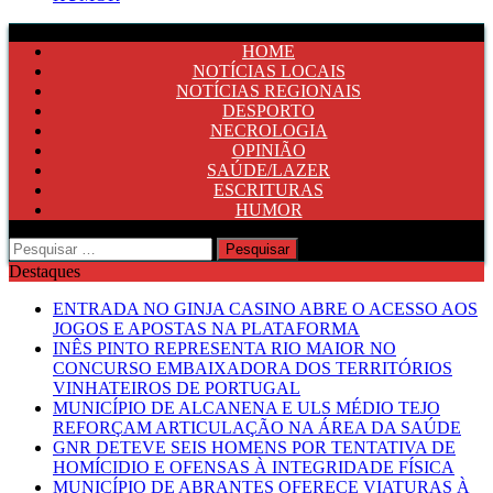
HOME
NOTÍCIAS LOCAIS
NOTÍCIAS REGIONAIS
DESPORTO
NECROLOGIA
OPINIÃO
SAÚDE/LAZER
ESCRITURAS
HUMOR
Pesquisar
por:
Destaques
ENTRADA NO GINJA CASINO ABRE O ACESSO AOS
JOGOS E APOSTAS NA PLATAFORMA
INÊS PINTO REPRESENTA RIO MAIOR NO
CONCURSO EMBAIXADORA DOS TERRITÓRIOS
VINHATEIROS DE PORTUGAL
MUNICÍPIO DE ALCANENA E ULS MÉDIO TEJO
REFORÇAM ARTICULAÇÃO NA ÁREA DA SAÚDE
GNR DETEVE SEIS HOMENS POR TENTATIVA DE
HOMÍCIDIO E OFENSAS À INTEGRIDADE FÍSICA
MUNICÍPIO DE ABRANTES OFERECE VIATURAS À