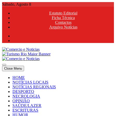
Skip
Sábado, Agosto 8
to
Estatuto Editorial
content
Ficha Técnica
Contactos
Arquivo Notícias
Comercio e Noticias
Notícias e Publicidade Online
Close Menu
Comercio e Noticias
Notícias e Publicidade Online
HOME
NOTÍCIAS LOCAIS
NOTÍCIAS REGIONAIS
DESPORTO
NECROLOGIA
OPINIÃO
SAÚDE/LAZER
ESCRITURAS
HUMOR