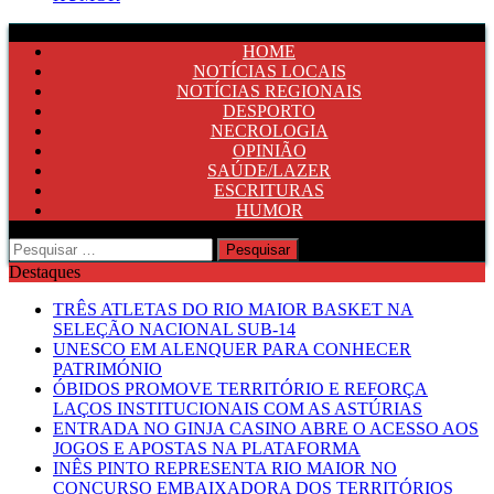
HOME
NOTÍCIAS LOCAIS
NOTÍCIAS REGIONAIS
DESPORTO
NECROLOGIA
OPINIÃO
SAÚDE/LAZER
ESCRITURAS
HUMOR
Pesquisar
por:
Destaques
TRÊS ATLETAS DO RIO MAIOR BASKET NA
SELEÇÃO NACIONAL SUB-14
UNESCO EM ALENQUER PARA CONHECER
PATRIMÓNIO
ÓBIDOS PROMOVE TERRITÓRIO E REFORÇA
LAÇOS INSTITUCIONAIS COM AS ASTÚRIAS
ENTRADA NO GINJA CASINO ABRE O ACESSO AOS
JOGOS E APOSTAS NA PLATAFORMA
INÊS PINTO REPRESENTA RIO MAIOR NO
CONCURSO EMBAIXADORA DOS TERRITÓRIOS