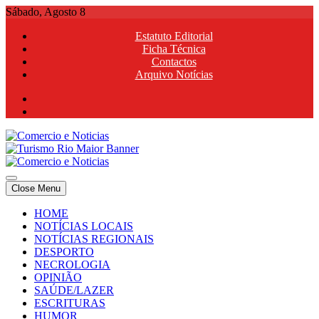
Skip
Sábado, Agosto 8
to
Estatuto Editorial
content
Ficha Técnica
Contactos
Arquivo Notícias
Comercio e Noticias
Notícias e Publicidade Online
Close Menu
Comercio e Noticias
Notícias e Publicidade Online
HOME
NOTÍCIAS LOCAIS
NOTÍCIAS REGIONAIS
DESPORTO
NECROLOGIA
OPINIÃO
SAÚDE/LAZER
ESCRITURAS
HUMOR