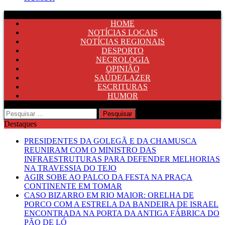
HOME
NOTÍCIAS LOCAIS
NOTÍCIAS REGIONAIS
DESPORTO
NECROLOGIA
OPINIÃO
SAÚDE/LAZER
ESCRITURAS
HUMOR
Pesquisar
por:
Destaques
PRESIDENTES DA GOLEGÃ E DA CHAMUSCA
REUNIRAM COM O MINISTRO DAS
INFRAESTRUTURAS PARA DEFENDER MELHORIAS
NA TRAVESSIA DO TEJO
AGIR SOBE AO PALCO DA FESTA NA PRAÇA
CONTINENTE EM TOMAR
CASO BIZARRO EM RIO MAIOR: ORELHA DE
PORCO COM A ESTRELA DA BANDEIRA DE ISRAEL
ENCONTRADA NA PORTA DA ANTIGA FÁBRICA DO
PÃO DE LÓ