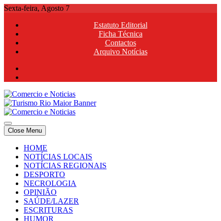
Skip
Sexta-feira, Agosto 7
to
Estatuto Editorial
content
Ficha Técnica
Contactos
Arquivo Notícias
Comercio e Noticias
Notícias e Publicidade Online
Close Menu
Comercio e Noticias
Notícias e Publicidade Online
HOME
NOTÍCIAS LOCAIS
NOTÍCIAS REGIONAIS
DESPORTO
NECROLOGIA
OPINIÃO
SAÚDE/LAZER
ESCRITURAS
HUMOR