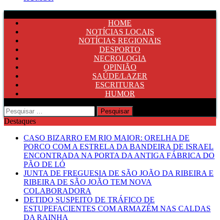
HOME
NOTÍCIAS LOCAIS
NOTÍCIAS REGIONAIS
DESPORTO
NECROLOGIA
OPINIÃO
SAÚDE/LAZER
ESCRITURAS
HUMOR
Pesquisar
por:
Destaques
CASO BIZARRO EM RIO MAIOR: ORELHA DE
PORCO COM A ESTRELA DA BANDEIRA DE ISRAEL
ENCONTRADA NA PORTA DA ANTIGA FÁBRICA DO
PÃO DE LÓ
JUNTA DE FREGUESIA DE SÃO JOÃO DA RIBEIRA E
RIBEIRA DE SÃO JOÃO TEM NOVA
COLABORADORA
DETIDO SUSPEITO DE TRÁFICO DE
ESTUPEFACIENTES COM ARMAZÉM NAS CALDAS
DA RAINHA