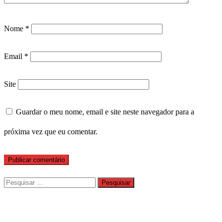
Nome
*
Email
*
Site
Guardar o meu nome, email e site neste navegador para a
próxima vez que eu comentar.
Pesquisar
por: