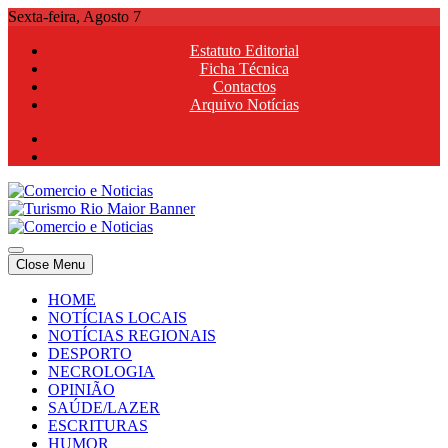
Skip
Sexta-feira, Agosto 7
to
Estatuto Editorial
content
Ficha Técnica
Contactos
Arquivo Notícias
Comercio e Noticias
Notícias e Publicidade Online
Close Menu
Comercio e Noticias
Notícias e Publicidade Online
HOME
NOTÍCIAS LOCAIS
NOTÍCIAS REGIONAIS
DESPORTO
NECROLOGIA
OPINIÃO
SAÚDE/LAZER
ESCRITURAS
HUMOR