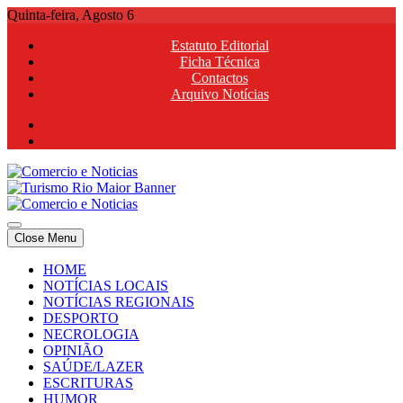
Skip
Quinta-feira, Agosto 6
to
Estatuto Editorial
content
Ficha Técnica
Contactos
Arquivo Notícias
Comercio e Noticias
Notícias e Publicidade Online
Close Menu
Comercio e Noticias
Notícias e Publicidade Online
HOME
NOTÍCIAS LOCAIS
NOTÍCIAS REGIONAIS
DESPORTO
NECROLOGIA
OPINIÃO
SAÚDE/LAZER
ESCRITURAS
HUMOR