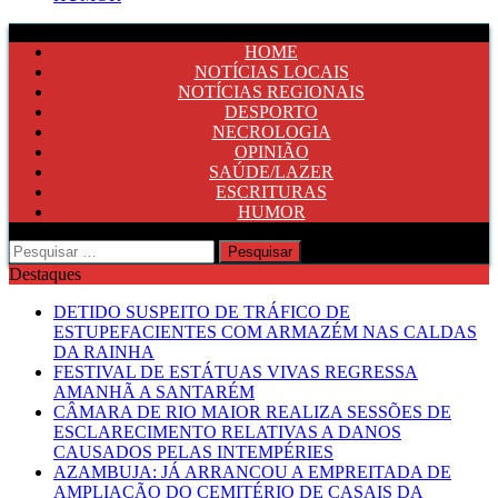
HOME
NOTÍCIAS LOCAIS
NOTÍCIAS REGIONAIS
DESPORTO
NECROLOGIA
OPINIÃO
SAÚDE/LAZER
ESCRITURAS
HUMOR
Pesquisar
por:
Destaques
DETIDO SUSPEITO DE TRÁFICO DE
ESTUPEFACIENTES COM ARMAZÉM NAS CALDAS
DA RAINHA
FESTIVAL DE ESTÁTUAS VIVAS REGRESSA
AMANHÃ A SANTARÉM
CÂMARA DE RIO MAIOR REALIZA SESSÕES DE
ESCLARECIMENTO RELATIVAS A DANOS
CAUSADOS PELAS INTEMPÉRIES
AZAMBUJA: JÁ ARRANCOU A EMPREITADA DE
AMPLIAÇÃO DO CEMITÉRIO DE CASAIS DA