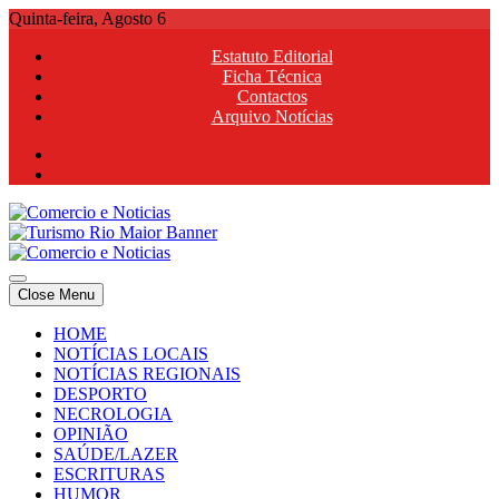
Skip
Quinta-feira, Agosto 6
to
Estatuto Editorial
content
Ficha Técnica
Contactos
Arquivo Notícias
Comercio e Noticias
Notícias e Publicidade Online
Close Menu
Comercio e Noticias
Notícias e Publicidade Online
HOME
NOTÍCIAS LOCAIS
NOTÍCIAS REGIONAIS
DESPORTO
NECROLOGIA
OPINIÃO
SAÚDE/LAZER
ESCRITURAS
HUMOR