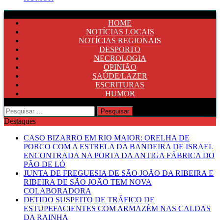
HOME
NOTÍCIAS LOCAIS
NOTÍCIAS REGIONAIS
DESPORTO
NECROLOGIA
OPINIÃO
SAÚDE/LAZER
ESCRITURAS
HUMOR
Pesquisar
por:
Destaques
CASO BIZARRO EM RIO MAIOR: ORELHA DE
PORCO COM A ESTRELA DA BANDEIRA DE ISRAEL
ENCONTRADA NA PORTA DA ANTIGA FÁBRICA DO
PÃO DE LÓ
JUNTA DE FREGUESIA DE SÃO JOÃO DA RIBEIRA E
RIBEIRA DE SÃO JOÃO TEM NOVA
COLABORADORA
DETIDO SUSPEITO DE TRÁFICO DE
ESTUPEFACIENTES COM ARMAZÉM NAS CALDAS
DA RAINHA